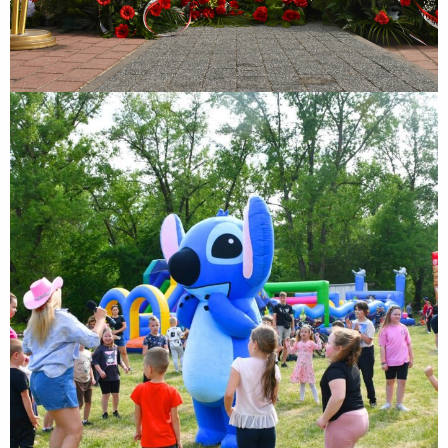
Rodzinny Piknik Sportowy z okazji Dnia Dziecka
Rodzinny Piknik Sportowy z okazji Dnia Dziecka połączony z IV
Biegiem Zakroczymskim „Nałogi! Dzieciaki w nogi!” realizowany był w
partnerstwie z Samorządem Województwa Mazowieckiego i
wspófinansowany był ze środków Samorządu...