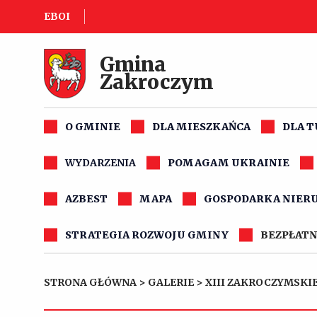
EBOI
Gmina
Zakroczym
O GMINIE
DLA MIESZKAŃCA
DLA 
WYDARZENIA
POMAGAM UKRAINIE
AZBEST
MAPA
GOSPODARKA NIER
STRATEGIA ROZWOJU GMINY
BEZPŁATN
STRONA GŁÓWNA
>
GALERIE
>
XIII ZAKROCZYMSKI