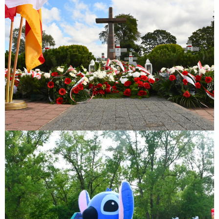
Rodzinny Piknik Sportowy z okazji Dnia Dziecka
Rodzinny Piknik Sportowy z okazji Dnia Dziecka połączony z IV
Biegiem Zakroczymskim „Nałogi! Dzieciaki w nogi!” realizowany był w
partnerstwie z Samorządem Województwa Mazowieckiego i
wspófinansowany był ze środków Samorządu...