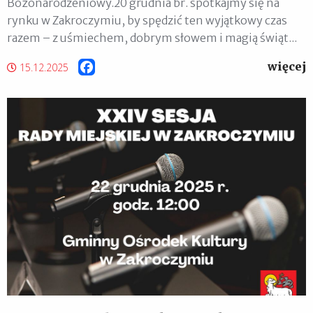
Bożonarodzeniowy.20 grudnia br. spotkajmy się na
rynku w Zakroczymiu, by spędzić ten wyjątkowy czas
razem – z uśmiechem, dobrym słowem i magią świąt...
więcej
Facebook
15.12.2025