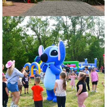
Rodzinny Piknik Sportowy z okazji Dnia Dziecka
Rodzinny Piknik Sportowy z okazji Dnia Dziecka połączony z IV
Biegiem Zakroczymskim „Nałogi! Dzieciaki w nogi!” realizowany był w
partnerstwie z Samorządem Województwa Mazowieckiego i
wspófinansowany był ze środków Samorządu...