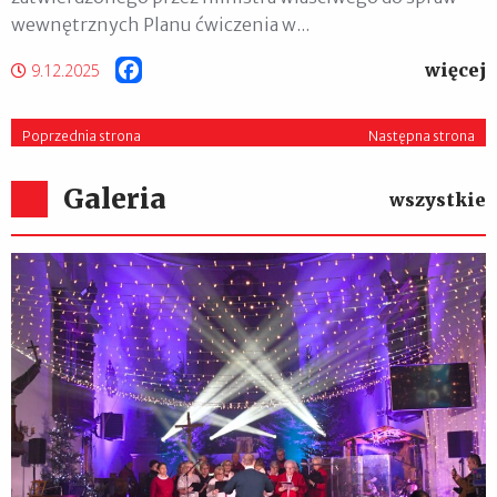
wewnętrznych Planu ćwiczenia w...
więcej
Facebook
9.12.2025
Poprzednia strona
Następna strona
Galeria
wszystkie
XIII Zakroczymskie Kolędowanie