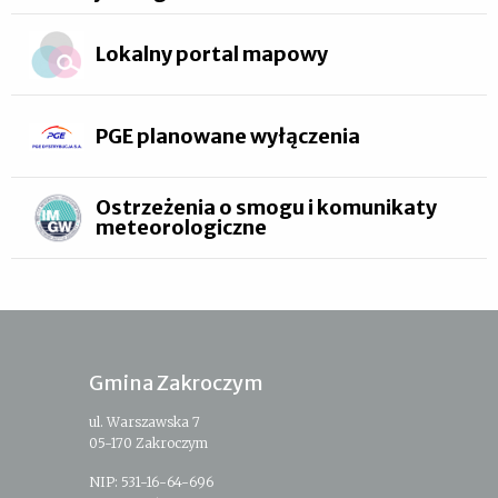
Lokalny portal mapowy
PGE planowane wyłączenia
Ostrzeżenia o smogu i komunikaty
meteorologiczne
Gmina Zakroczym
ul. Warszawska 7
05-170 Zakroczym
NIP: 531-16-64-696