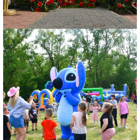
Rodzinny Piknik Sportowy z okazji Dnia Dziecka
Rodzinny Piknik Sportowy z okazji Dnia Dziecka połączony z IV
Biegiem Zakroczymskim „Nałogi! Dzieciaki w nogi!” realizowany był w
partnerstwie z Samorządem Województwa Mazowieckiego i
wspófinansowany był ze środków Samorządu...