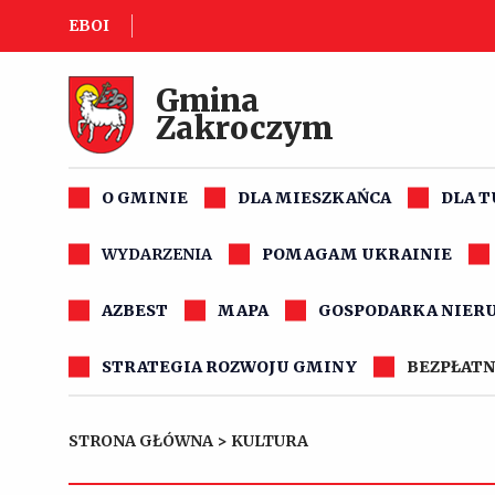
EBOI
Gmina
Zakroczym
O GMINIE
DLA MIESZKAŃCA
DLA 
WYDARZENIA
POMAGAM UKRAINIE
AZBEST
MAPA
GOSPODARKA NIER
STRATEGIA ROZWOJU GMINY
BEZPŁATN
STRONA GŁÓWNA
>
KULTURA