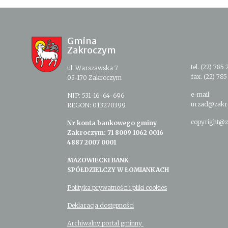
Gmina
Zakroczym
tel. (22) 785 
ul. Warszawska 7
fax. (22) 785
05-170 Zakroczym
e-mail:
NIP: 531-16-64-696
urzad@zakr
REGON: 013270399
copyright@z
Nr konta bankowego gminy
Zakroczym: 71 8009 1062 0016
4887 2007 0001
MAZOWIECKI BANK
SPÓŁDZIELCZY W ŁOMIANKACH
Polityka prywatności i pliki cookies
Deklaracja dostępności
Archiwalny portal gminny