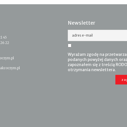
Newsletter
adres e-mail
21 45
 26 22
Wyrażam zgodę na przetwarza
oczym.pl
podanych powyżej danych ora
zapoznałem się z treścią RODO
akroczym.pl
otrzymania newslettera.