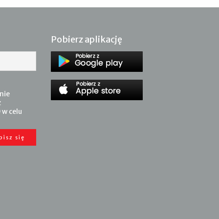
Pobierz aplikację
nie
z
 w celu