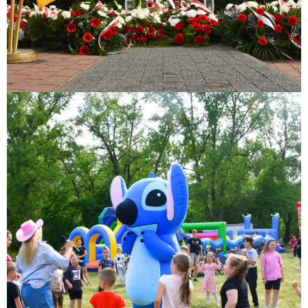
Rodzinny Piknik Sportowy z okazji Dnia Dziecka
Rodzinny Piknik Sportowy z okazji Dnia Dziecka połączony z IV
Biegiem Zakroczymskim „Nałogi! Dzieciaki w nogi!” realizowany był w
partnerstwie z Samorządem Województwa Mazowieckiego i
wspófinansowany był ze środków Samorządu...