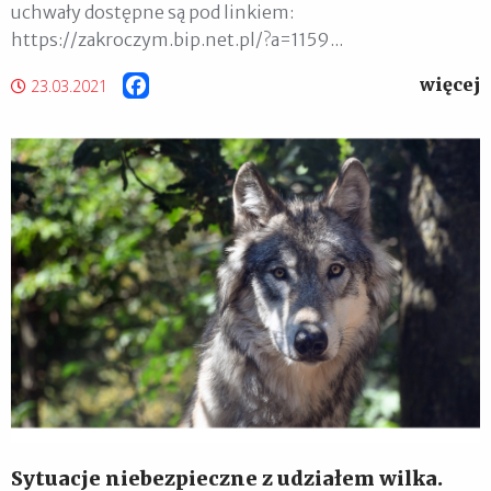
uchwały dostępne są pod linkiem:
https://zakroczym.bip.net.pl/?a=1159...
więcej
Facebook
23.03.2021
Sytuacje niebezpieczne z udziałem wilka.