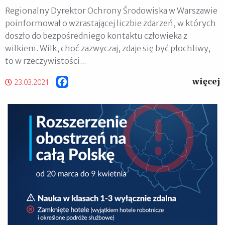
Regionalny Dyrektor Ochrony Środowiska w Warszawie
poinformował o wzrastającej liczbie zdarzeń, w których
doszło do bezpośredniego kontaktu człowieka z
wilkiem. Wilk, choć zazwyczaj, zdaje się być płochliwy,
to w rzeczywistości...
więcej
Facebook
23.03.2021