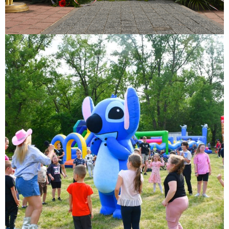
Rodzinny Piknik Sportowy z okazji Dnia Dziecka
Rodzinny Piknik Sportowy z okazji Dnia Dziecka połączony z IV
Biegiem Zakroczymskim „Nałogi! Dzieciaki w nogi!” realizowany był w
partnerstwie z Samorządem Województwa Mazowieckiego i
wspófinansowany był ze środków Samorządu...