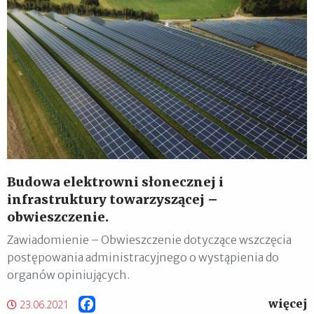
Budowa elektrowni słonecznej i
infrastruktury towarzyszącej –
obwieszczenie.
Zawiadomienie – Obwieszczenie dotyczące wszczęcia
postępowania administracyjnego o wystąpienia do
organów opiniujących.
więcej
Facebook
23.06.2021