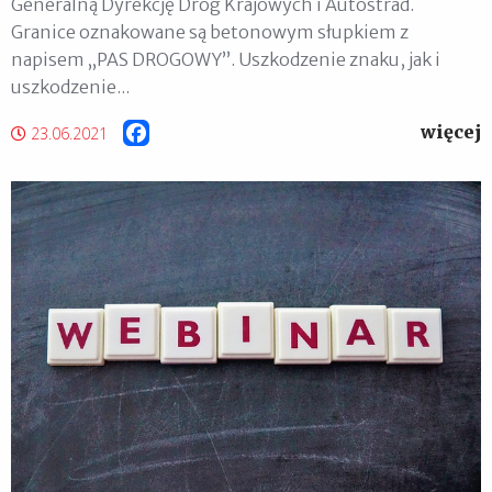
Generalną Dyrekcję Dróg Krajowych i Autostrad.
Granice oznakowane są betonowym słupkiem z
napisem „PAS DROGOWY”. Uszkodzenie znaku, jak i
uszkodzenie...
więcej
Facebook
23.06.2021