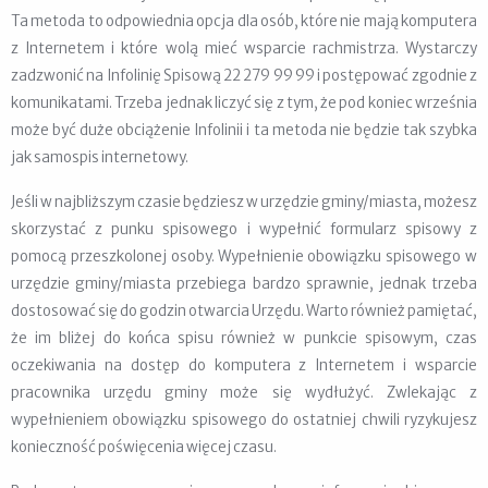
Ta metoda to odpowiednia opcja dla osób, które nie mają komputera
z Internetem i które wolą mieć wsparcie rachmistrza. Wystarczy
zadzwonić na Infolinię Spisową 22 279 99 99 i postępować zgodnie z
komunikatami. Trzeba jednak liczyć się z tym, że pod koniec września
może być duże obciążenie Infolinii i ta metoda nie będzie tak szybka
jak samospis internetowy.
Jeśli w najbliższym czasie będziesz w urzędzie gminy/miasta, możesz
skorzystać z punku spisowego i wypełnić formularz spisowy z
pomocą przeszkolonej osoby. Wypełnienie obowiązku spisowego w
urzędzie gminy/miasta przebiega bardzo sprawnie, jednak trzeba
dostosować się do godzin otwarcia Urzędu. Warto również pamiętać,
że im bliżej do końca spisu również w punkcie spisowym, czas
oczekiwania na dostęp do komputera z Internetem i wsparcie
pracownika urzędu gminy może się wydłużyć. Zwlekając z
wypełnieniem obowiązku spisowego do ostatniej chwili ryzykujesz
konieczność poświęcenia więcej czasu.