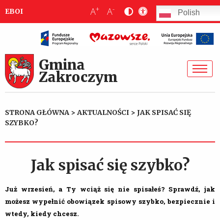
+
-
A
A
EBOI
Polish
Gmina
Zakroczym
STRONA GŁÓWNA
>
AKTUALNOŚCI
>
JAK SPISAĆ SIĘ
SZYBKO?
Jak spisać się szybko?
Już wrzesień, a Ty wciąż się nie spisałeś? Sprawdź, jak
możesz wypełnić obowiązek spisowy szybko, bezpiecznie i
wtedy, kiedy chcesz.