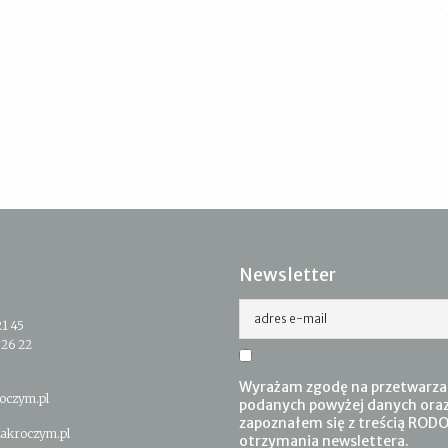
Newsletter
adres e-mail
21 45
 26 22
Wyrażam zgodę na przetwarza
oczym.pl
podanych powyżej danych ora
zapoznałem się z treścią RODO
akroczym.pl
otrzymania newslettera.