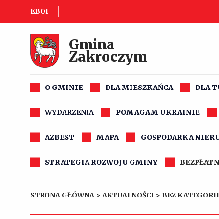
EBOI
Gmina
Zakroczym
O GMINIE
DLA MIESZKAŃCA
DLA 
WYDARZENIA
POMAGAM UKRAINIE
AZBEST
MAPA
GOSPODARKA NIER
STRATEGIA ROZWOJU GMINY
BEZPŁATN
STRONA GŁÓWNA
>
AKTUALNOŚCI
>
BEZ KATEGORII