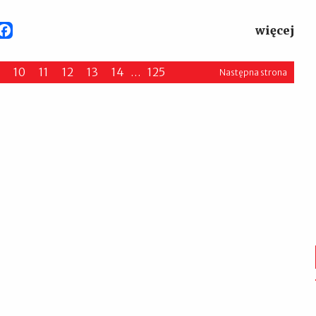
więcej
Facebook
10
11
12
13
14
…
125
Następna strona