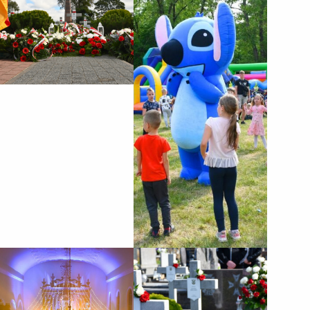
okazji Dnia Dziecka
połączony z IV Biegiem
Zakroczymskim „Nałogi!
Dzieciaki w nogi!”
realizowany był w
partnerstwie z Samorządem
Województwa
Mazowieckiego i
wspófinansowany był ze
środków Samorządu...
XII Zakroczymskie
85. rocznica Obrony
Kolędowanie
Zakroczymia