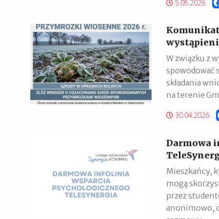
5.05.2026
Komunikat 
wystąpien
W związku z 
spowodować st
składania wni
na terenie Gm
30.04.2026
Darmowa in
TeleSynerg
Mieszkańcy, k
mogą skorzyst
przez studentó
anonimowo, dy