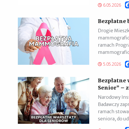
6.05.2026
Bezpłatne
Drogie Mieszk
mammograficzn
ramach Progra
mammograficz
5.05.2026
Bezpłatne 
Senior” – 
Narodowy Ins
Badawczy zapr
ramach stowa
seniora, do ud