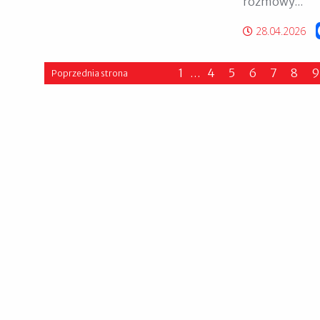
rozmowy...
28.04.2026
1
…
4
5
6
7
8
9
Poprzednia strona