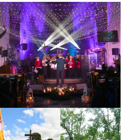
XIII Zakroczymskie Kolędowanie
86. rocznica Obrony
Rodzinny Piknik
Zakroczymia
Sportowy z okazji
Dnia Dziecka
Rodzinny Piknik Sportowy z