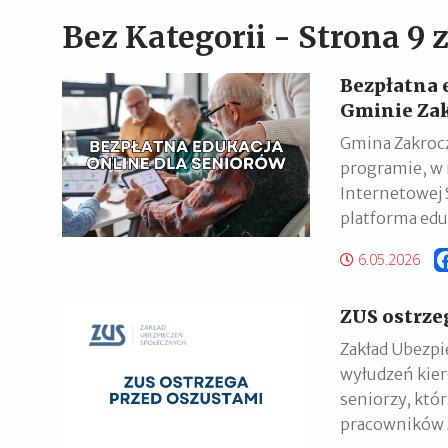
Bez Kategorii - Strona 9 
Bezpłatna 
Gminie Za
Gmina Zakrocz
programie, w 
Internetowej 
platforma edu
6.05.2026
ZUS ostrze
Zakład Ubezpi
wyłudzeń kier
seniorzy, któ
pracowników Z