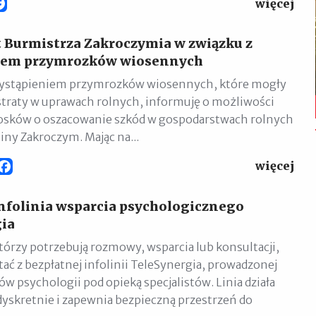
więcej
Facebook
Burmistrza Zakroczymia w związku z
iem przymrozków wiosennych
wystąpieniem przymrozków wiosennych, które mogły
raty w uprawach rolnych, informuję o możliwości
osków o oszacowanie szkód w gospodarstwach rolnych
iny Zakroczym. Mając na...
więcej
Facebook
folinia wsparcia psychologicznego
ia
tórzy potrzebują rozmowy, wsparcia lub konsultacji,
ać z bezpłatnej infolinii TeleSynergia, prowadzonej
w psychologii pod opieką specjalistów. Linia działa
skretnie i zapewnia bezpieczną przestrzeń do