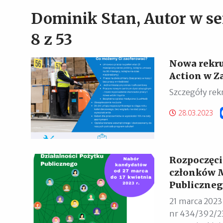
Dominik Stan, Autor w s
8 z 53
Nowa rekru
Action w Z
Szczegóły rekr
28.03.2023
Rozpoczęci
członków M
Publiczneg
21 marca 2023
nr 434/392/2