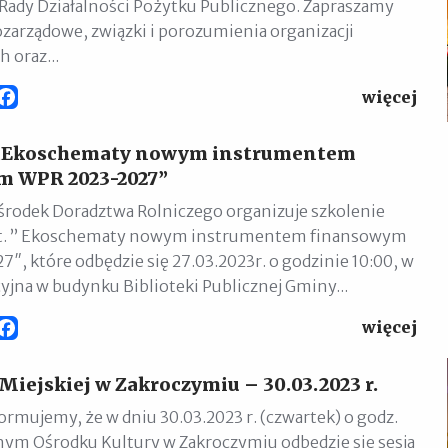
Rady Działalności Pożytku Publicznego. Zapraszamy
ozarządowe, związki i porozumienia organizacji
 oraz...
więcej
Facebook
 „Ekoschematy nowym instrumentem
m WPR 2023-2027”
rodek Doradztwa Rolniczego organizuje szkolenie
pt. ” Ekoschematy nowym instrumentem finansowym
″, które odbędzie się 27.03.2023r. o godzinie 10:00, w
yjna w budynku Biblioteki Publicznej Gminy...
więcej
Facebook
Miejskiej w Zakroczymiu – 30.03.2023 r.
ormujemy, że w dniu 30.03.2023 r. (czwartek) o godz.
ym Ośrodku Kultury w Zakroczymiu odbędzie się sesja