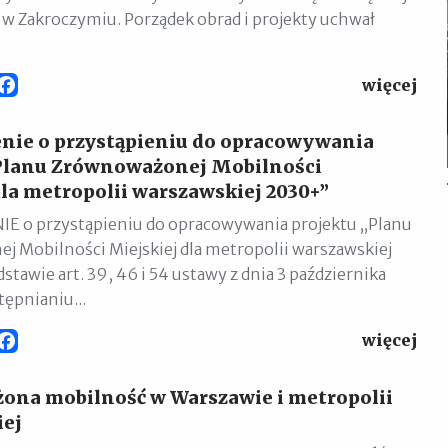
j w Zakroczymiu. Porządek obrad i projekty uchwał
więcej
Facebook
nie o przystąpieniu do opracowywania
Planu Zrównoważonej Mobilności
dla metropolii warszawskiej 2030+”
E o przystąpieniu do opracowywania projektu „Planu
 Mobilności Miejskiej dla metropolii warszawskiej
tawie art. 39, 46 i 54 ustawy z dnia 3 października
tępnianiu...
więcej
Facebook
na mobilność w Warszawie i metropolii
iej