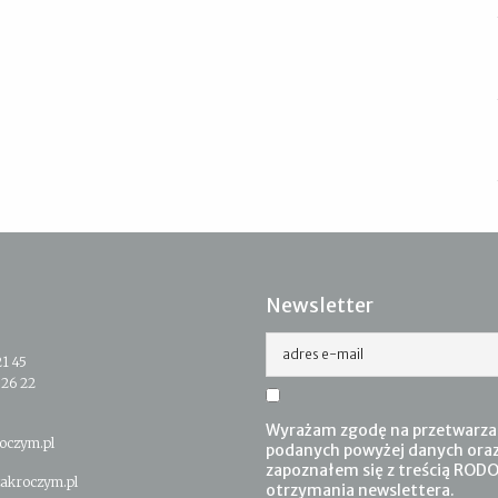
Newsletter
adres e-mail
21 45
 26 22
Wyrażam zgodę na przetwarza
oczym.pl
podanych powyżej danych ora
zapoznałem się z treścią RODO
akroczym.pl
otrzymania newslettera.