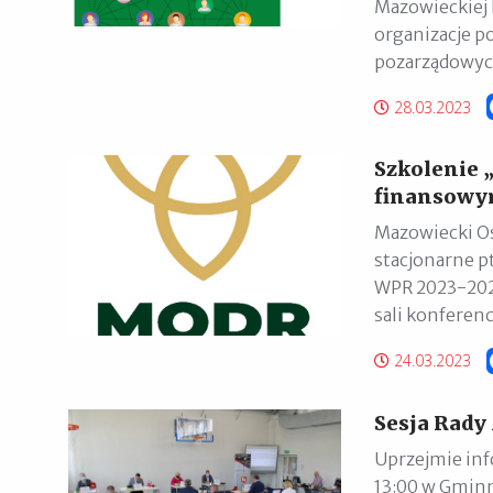
Mazowieckiej 
organizacje p
pozarządowych
28.03.2023
Szkolenie
finansowy
Mazowiecki Oś
stacjonarne 
WPR 2023-2027
sali konferenc
24.03.2023
Sesja Rady 
Uprzejmie inf
13:00 w Gminn