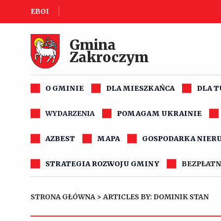
EBOI
Gmina
Zakroczym
O GMINIE
DLA MIESZKAŃCA
DLA 
WYDARZENIA
POMAGAM UKRAINIE
AZBEST
MAPA
GOSPODARKA NIER
STRATEGIA ROZWOJU GMINY
BEZPŁATN
STRONA GŁÓWNA
>
ARTICLES BY: DOMINIK STAN