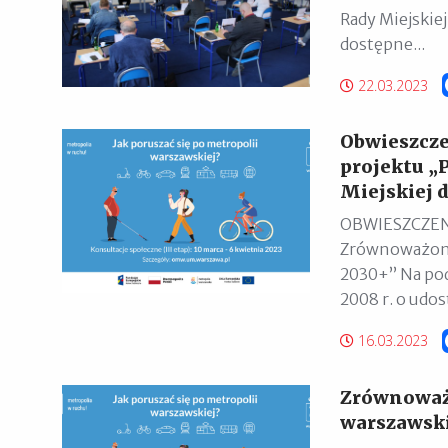
Rady Miejskie
dostępne...
22.03.2023
Obwieszcze
projektu „
Miejskiej 
OBWIESZCZENI
Zrównoważonej
2030+” Na pods
2008 r. o udos
16.03.2023
Zrównoważo
warszawsk