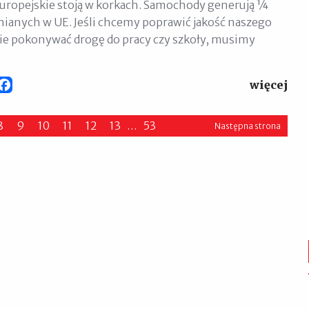
uropejskie stoją w korkach. Samochody generują 1⁄4
nianych w UE. Jeśli chcemy poprawić jakość naszego
nie pokonywać drogę do pracy czy szkoły, musimy
.
więcej
Facebook
8
9
10
11
12
13
…
53
Następna strona