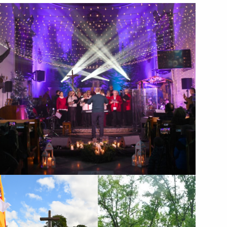
XIII Zakroczymskie Kolędowanie
86. rocznica Obrony
Rodzinny Piknik
Zakroczymia
Sportowy z okazji
Dnia Dziecka
Rodzinny Piknik Sportowy z