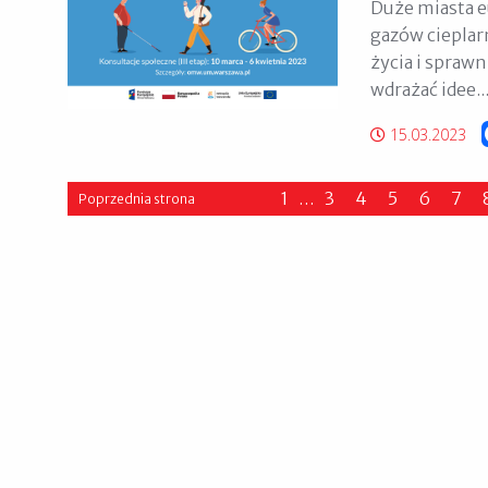
Duże miasta e
gazów cieplar
życia i spraw
wdrażać idee..
15.03.2023
1
…
3
4
5
6
7
Poprzednia strona