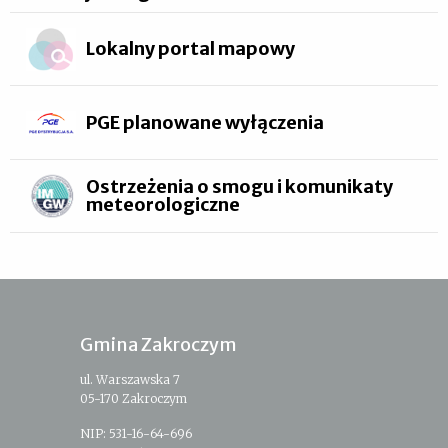
Lokalny portal mapowy
PGE planowane wyłączenia
Ostrzeżenia o smogu i komunikaty
meteorologiczne
Gmina Zakroczym
ul. Warszawska 7
05-170 Zakroczym
NIP: 531-16-64-696