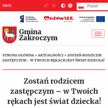
+
-
A
A
EBOI
Polish
Gmina
Zakroczym
STRONA GŁÓWNA
>
AKTUALNOŚCI
>
ZOSTAŃ RODZICEM
ZASTĘPCZYM – W TWOICH RĘKACH JEST ŚWIAT DZIECKA!
Zostań rodzicem
zastępczym – w Twoich
rękach jest świat dziecka!