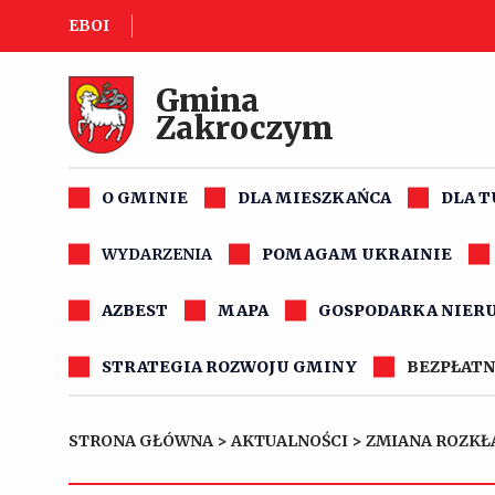
EBOI
Gmina
Zakroczym
O GMINIE
DLA MIESZKAŃCA
DLA 
WYDARZENIA
POMAGAM UKRAINIE
AZBEST
MAPA
GOSPODARKA NIER
STRATEGIA ROZWOJU GMINY
BEZPŁATN
STRONA GŁÓWNA
>
AKTUALNOŚCI
>
ZMIANA ROZKŁ