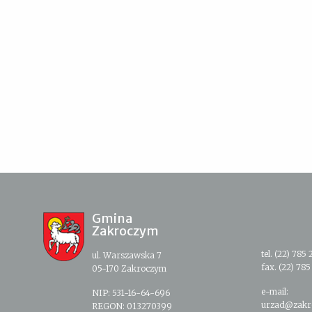
Gmina
Zakroczym
tel. (22) 785 
ul. Warszawska 7
fax. (22) 785
05-170 Zakroczym
e-mail:
NIP: 531-16-64-696
urzad@zakr
REGON: 013270399