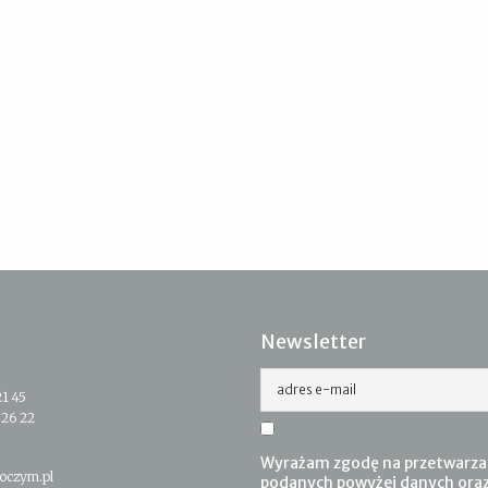
Newsletter
adres e-mail
21 45
 26 22
Wyrażam zgodę na przetwarza
oczym.pl
podanych powyżej danych ora