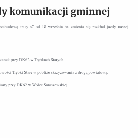
dy komunikacji gminnej
zebudową trasy s7 od 18 września br. zmienia się rozkład jazdy naszej
stanek przy DK62 w Trębkach Starych,
owości Trębki Stare w pobliżu skrzyżowania z drogą powiatową,
esiony przy DK62 w Wólce Smoszewskiej.