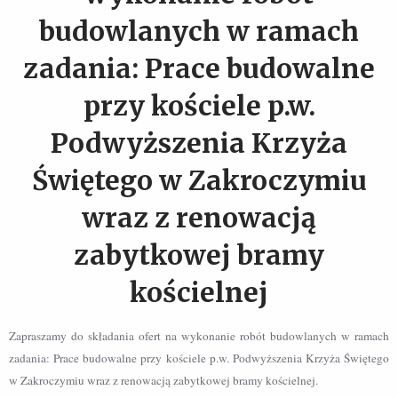
budowlanych w ramach
zadania: Prace budowalne
przy kościele p.w.
Podwyższenia Krzyża
Świętego w Zakroczymiu
wraz z renowacją
zabytkowej bramy
kościelnej
Zapraszamy do składania ofert na wykonanie robót budowlanych w ramach
zadania: Prace budowalne przy kościele p.w. Podwyższenia Krzyża Świętego
w Zakroczymiu wraz z renowacją zabytkowej bramy kościelnej.