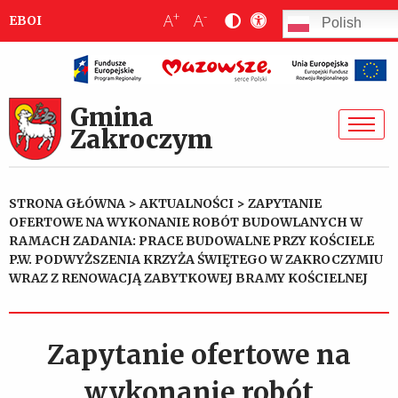
+
-
A
A
EBOI
Polish
Gmina
Zakroczym
STRONA GŁÓWNA
>
AKTUALNOŚCI
>
ZAPYTANIE
OFERTOWE NA WYKONANIE ROBÓT BUDOWLANYCH W
RAMACH ZADANIA: PRACE BUDOWALNE PRZY KOŚCIELE
P.W. PODWYŻSZENIA KRZYŻA ŚWIĘTEGO W ZAKROCZYMIU
WRAZ Z RENOWACJĄ ZABYTKOWEJ BRAMY KOŚCIELNEJ
Zapytanie ofertowe na
wykonanie robót