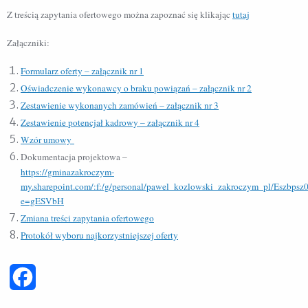
Z treścią zapytania ofertowego można zapoznać się klikając
tutaj
Załączniki:
Formularz oferty – załącznik nr 1
Oświadczenie wykonawcy o braku powiązań – załącznik nr 2
Zestawienie wykonanych zamówień – załącznik nr 3
Zestawienie potencjał kadrowy – załącznik nr 4
Wzór umowy
Dokumentacja projektowa –
https://gminazakroczym-
my.sharepoint.com/:f:/g/personal/pawel_kozlowski_zakroczym_pl/E
e=gESVbH
Zmiana treści zapytania ofertowego
Protokół wyboru najkorzystniejszej oferty
Facebook