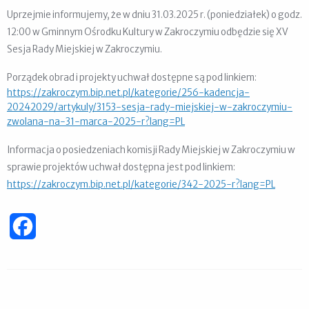
Uprzejmie informujemy, że w dniu 31.03.2025 r. (poniedziałek) o godz.
12:00 w Gminnym Ośrodku Kultury w Zakroczymiu odbędzie się XV
Sesja Rady Miejskiej w Zakroczymiu.
Porządek obrad i projekty uchwał dostępne są pod linkiem:
https://zakroczym.bip.net.pl/kategorie/256-kadencja-
20242029/artykuly/3153-sesja-rady-miejskiej-w-zakroczymiu-
zwolana-na-31-marca-2025-r?lang=PL
Informacja o posiedzeniach komisji Rady Miejskiej w Zakroczymiu w
sprawie projektów uchwał dostępna jest pod linkiem:
https://zakroczym.bip.net.pl/kategorie/342-2025-r?lang=PL
Facebook