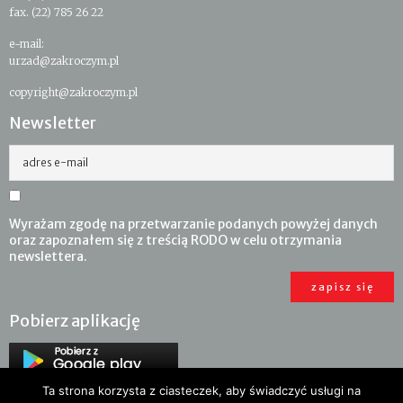
fax. (22) 785 26 22
e-mail:
urzad@zakroczym.pl
copyright@zakroczym.pl
Newsletter
adres e-mail
Wyrażam zgodę na przetwarzanie podanych powyżej danych
oraz zapoznałem się z treścią RODO w celu otrzymania
newslettera.
Pobierz aplikację
Ta strona korzysta z ciasteczek, aby świadczyć usługi na