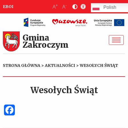
+
-
A
A
EBOI
Polish
Gmina
Zakroczym
STRONA GŁÓWNA
>
AKTUALNOŚCI
>
WESOŁYCH ŚWIĄT
Wesołych Świąt
Facebook