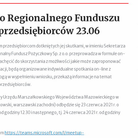
o Regionalnego Funduszu
rzedsiębiorców 23.06
 przedsiębiorcom dotkniętych jej skutkami, w imieniu Sekretarza
alny Fundusz Pożyczkowy Sp. z o.o. przeprowadza w formule on-
 zachęcić do skorzystania z możliwości jakie może zaproponować
cji, będą organizowane indywidualne spotkania on-line z
ogą w wypełnieniu wniosku, przekażą informacje na temat
rzedsiębiorców.
tury Urzędu Marszałkowskiego Województwa Mazowieckiego w
owski, warszawski zachodni) odbędzie się 23 czerwca 2021 r. o
d godziny 12.30 i następnego, tj. 24 czerwca 2021 r. od godziny
iem
https://teams.microsoft.com/l/meetup-