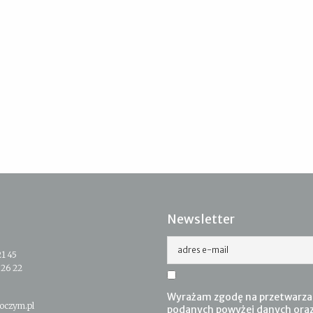
Newsletter
adres e-mail
21 45
 26 22
Wyrażam zgodę na przetwarza
oczym.pl
podanych powyżej danych ora