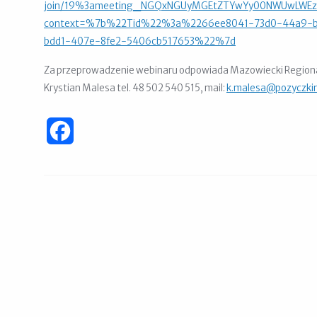
join/19%3ameeting_NGQxNGUyMGEtZTYwYy00NWUwLWEz
context=%7b%22Tid%22%3a%2266ee8041-73d0-44a9-b
bdd1-407e-8fe2-5406cb517653%22%7d
Za przeprowadzenie webinaru odpowiada Mazowiecki Regionaln
Krystian Malesa tel. 48 502 540 515, mail:
k.malesa@pozyczkim
Facebook