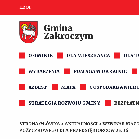
EBOI
Gmina
Zakroczym
O GMINIE
DLA MIESZKAŃCA
DLA 
WYDARZENIA
POMAGAM UKRAINIE
AZBEST
MAPA
GOSPODARKA NIER
STRATEGIA ROZWOJU GMINY
BEZPŁATN
STRONA GŁÓWNA
>
AKTUALNOŚCI
>
WEBINAR MAZO
POŻYCZKOWEGO DLA PRZEDSIĘBIORCÓW 23.06