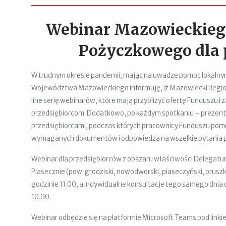
Webinar Mazowieckieg
Pożyczkowego dla p
W trudnym okresie pandemii, mając na uwadze pomoc lokalnym
Województwa Mazowieckiego informuję, iż Mazowiecki Region
line serię webinarów, które mają przybliżyć ofertę Funduszu i
przedsiębiorcom. Dodatkowo, po każdym spotkaniu – prezenta
przedsiębiorcami, podczas których pracownicy Funduszu pom
wymaganych dokumentów i odpowiedzą na wszelkie pytania p
Webinar dla przedsiębiorców z obszaru właściwości Delega
Piasecznie (pow. grodziski, nowodworski, piaseczyński, pruszk
godzinie 11.00, a indywidualne konsultacje tego samego dnia o
10.00.
Webinar odbędzie się na platformie Microsoft Teams pod link