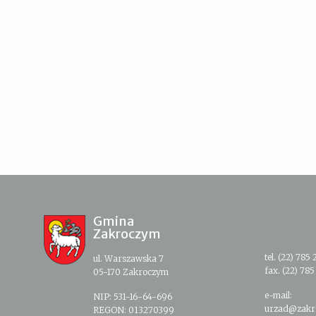
Gmina
Zakroczym
tel. (22) 785 
ul. Warszawska 7
fax. (22) 785
05-170 Zakroczym
e-mail:
NIP: 531-16-64-696
urzad@zakr
REGON: 013270399