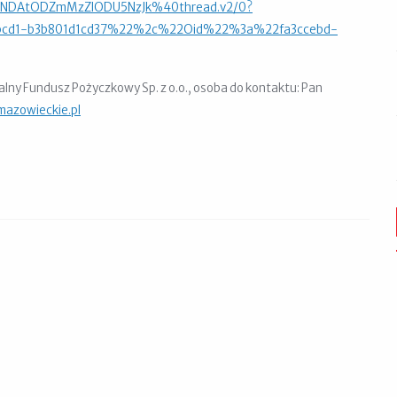
NDAtODZmMzZlODU5NzJk%40thread.v2/0?
cd1-b3b801d1cd37%22%2c%22Oid%22%3a%22fa3ccebd-
y Fundusz Pożyczkowy Sp. z o.o., osoba do kontaktu: Pan
azowieckie.pl