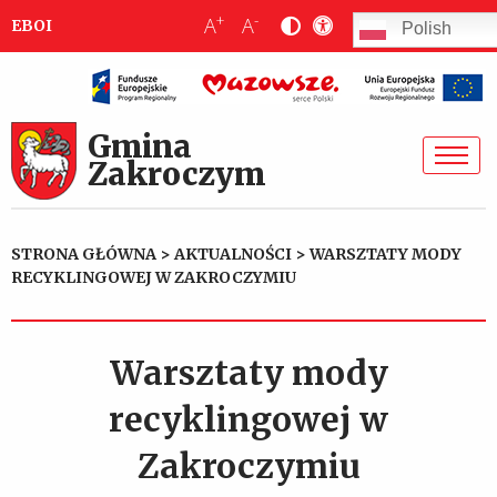
+
-
A
A
EBOI
Polish
Gmina
Zakroczym
STRONA GŁÓWNA
>
AKTUALNOŚCI
>
WARSZTATY MODY
RECYKLINGOWEJ W ZAKROCZYMIU
Warsztaty mody
recyklingowej w
Zakroczymiu