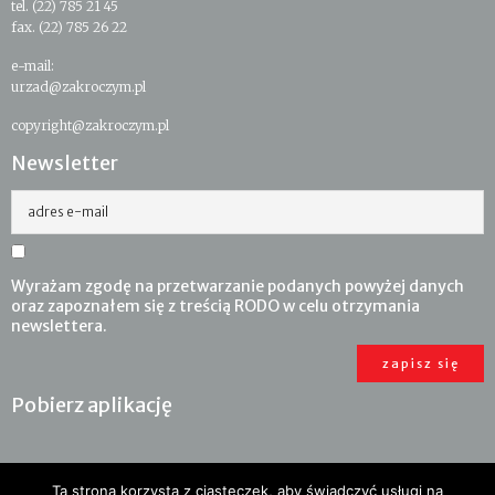
tel. (22) 785 21 45
fax. (22) 785 26 22
e-mail:
urzad@zakroczym.pl
copyright@zakroczym.pl
Newsletter
adres e-mail
Wyrażam zgodę na przetwarzanie podanych powyżej danych
oraz zapoznałem się z treścią RODO w celu otrzymania
newslettera.
Pobierz aplikację
Ta strona korzysta z ciasteczek, aby świadczyć usługi na