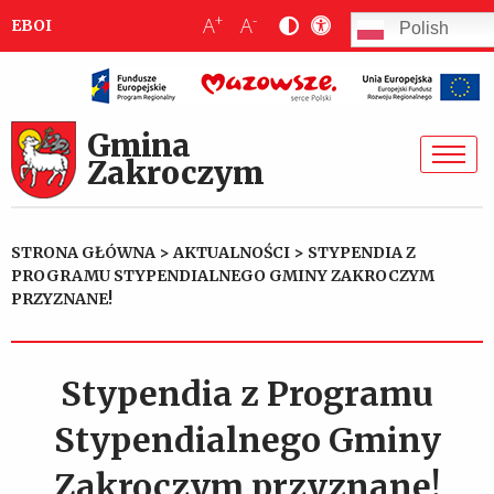
+
-
A
A
EBOI
Polish
Gmina
Zakroczym
STRONA GŁÓWNA
>
AKTUALNOŚCI
>
STYPENDIA Z
PROGRAMU STYPENDIALNEGO GMINY ZAKROCZYM
PRZYZNANE!
Stypendia z Programu
Stypendialnego Gminy
Zakroczym przyznane!