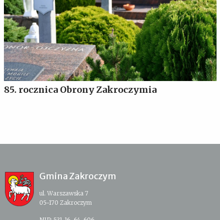
85. rocznica Obrony Zakroczymia
Gmina Zakroczym
ul. Warszawska 7
05-170 Zakroczym
NIP: 531-16-64-696