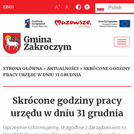
+
-
A
A
EBOI
Polish
Gmina
Zakroczym
STRONA GŁÓWNA
>
AKTUALNOŚCI
>
SKRÓCONE GODZINY
PRACY URZĘDU W DNIU 31 GRUDNIA
Skrócone godziny pracy
urzędu w dniu 31 grudnia
Uprzejmie informujemy, iż zgodnie z Zarządzeniem nr