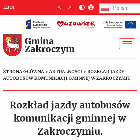
+
-
A
A
EBOI
Polish
Gmina
Zakroczym
STRONA GŁÓWNA
>
AKTUALNOŚCI
>
ROZKŁAD JAZDY
AUTOBUSÓW KOMUNIKACJI GMINNEJ W ZAKROCZYMIU.
Rozkład jazdy autobusów
komunikacji gminnej w
Zakroczymiu.