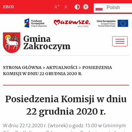
+
-
A
A
EBOI
Polish
Gmina
Zakroczym
STRONA GŁÓWNA
>
AKTUALNOŚCI
>
POSIEDZENIA
KOMISJI W DNIU 22 GRUDNIA 2020 R.
Posiedzenia Komisji w dniu
22 grudnia 2020 r.
W dniu 22.12.2020 r. (wtorek) o godz. 15.00 w Gminnym