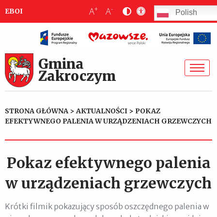
+
-
A
A
EBOI
Polish
Gmina
Zakroczym
STRONA GŁÓWNA
>
AKTUALNOŚCI
>
POKAZ
EFEKTYWNEGO PALENIA W URZĄDZENIACH GRZEWCZYCH
Pokaz efektywnego palenia
w urządzeniach grzewczych
Krótki filmik pokazujący sposób oszczędnego palenia w