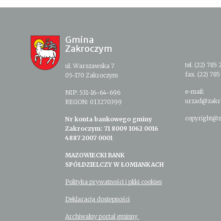
Gmina
Zakroczym
tel. (22) 785 
ul. Warszawska 7
fax. (22) 785
05-170 Zakroczym
e-mail:
NIP: 531-16-64-696
urzad@zakr
REGON: 013270399
copyright@z
Nr konta bankowego gminy
Zakroczym: 71 8009 1062 0016
4887 2007 0001
MAZOWIECKI BANK
SPÓŁDZIELCZY W ŁOMIANKACH
Polityka prywatności i pliki cookies
Deklaracja dostępności
Archiwalny portal gminny