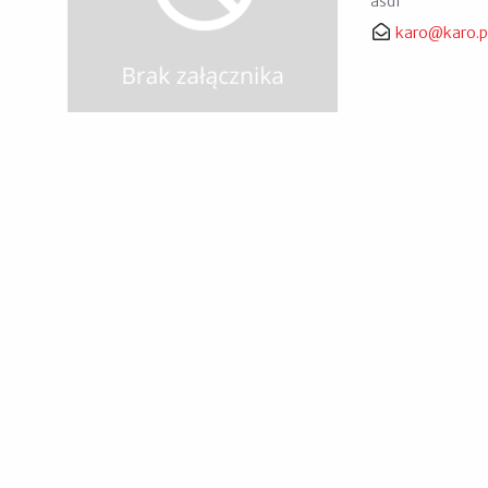
asdf
karo@karo.p