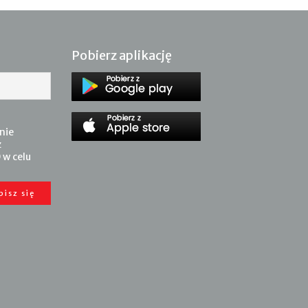
Pobierz aplikację
nie
z
 w celu