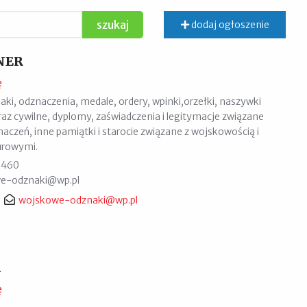
dodaj ogłoszenie
NER
ę
aki, odznaczenia, medale, ordery, wpinki,orzełki, naszywki
raz cywilne, dyplomy, zaświadczenia i legitymacje związane
czeń, inne pamiątki i starocie związane z wojskowością i
urowymi.
7 460
we-odznaki@wp.pl
wojskowe-odznaki@wp.pl
A
ę