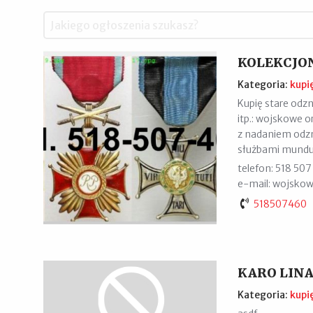
KOLEKCJO
Kategoria:
kupi
Kupię stare odzn
itp.: wojskowe o
z nadaniem odzna
służbami mund
telefon: 518 50
e-mail: wojsko
518507460
KARO LIN
Kategoria:
kupi