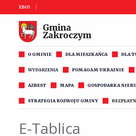
EBOI
Gmina
Zakroczym
O GMINIE
DLA MIESZKAŃCA
DLA 
WYDARZENIA
POMAGAM UKRAINIE
AZBEST
MAPA
GOSPODARKA NIER
STRATEGIA ROZWOJU GMINY
BEZPŁATN
E-Tablica