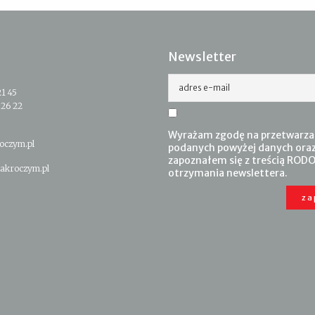
Newsletter
adres e-mail
21 45
 26 22
Wyrażam zgodę na przetwarza
oczym.pl
podanych powyżej danych ora
zapoznałem się z treścią RODO
akroczym.pl
otrzymania newslettera.