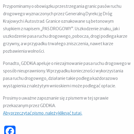
Przypominamy o obowiązku przestrzegania granic pasów ruchu
drogowego wyznaczonych przez Generalną Dyrekcję Dróg
Krajowych i Autostrad. Granice oznakowane są betonowym
słupkiem z napisem „PAS DROGOWY”. Uszkodzenie znaku, jak i
uszkodzenie pasa ruchu drogowego, pobocza, drogi podlega karze
grzywny, a w przypadku trwałego zniszczenia, nawet karze
pozbawienia wolności.
Ponadto, GDDKiA apeluje o niezajmowanie pasa ruchu drogowego w
sposób nieuprawniony. W przypadku konieczności wykorzystania
pasa ruchu drogowego, działanie takie podlega każdorazowo
wystąpienia z należytym wnioskiem i może podlegać opłacie.
Prosimy o uważne zapoznanie się z pismem w tej sprawie
przekazanym przez GDDKiA.
Aby przeczytać pismo, należy kliknąć tutaj.
Facebook