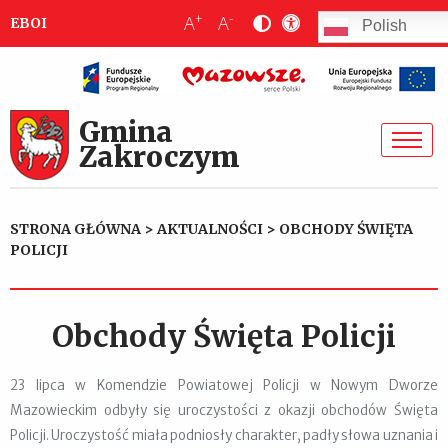
+
-
A
A
EBOI
Polish
Gmina
Zakroczym
STRONA GŁÓWNA
>
AKTUALNOŚCI
>
OBCHODY ŚWIĘTA
POLICJI
Obchody Święta Policji
23 lipca w Komendzie Powiatowej Policji w Nowym Dworze
Mazowieckim odbyły się uroczystości z okazji obchodów Święta
Policji. Uroczystość miała podniosły charakter, padły słowa uznania i