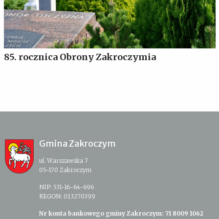
85. rocznica Obrony Zakroczymia
Gmina Zakroczym
ul. Warszawska 7
05-170 Zakroczym
NIP: 531-16-64-696
REGON: 013270399
Nr konta bankowego gminy Zakroczym: 71 8009 1062