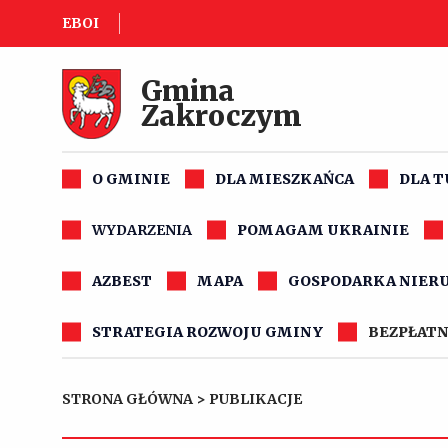
EBOI
Gmina
Zakroczym
O GMINIE
DLA MIESZKAŃCA
DLA 
WYDARZENIA
POMAGAM UKRAINIE
AZBEST
MAPA
GOSPODARKA NIER
STRATEGIA ROZWOJU GMINY
BEZPŁATN
STRONA GŁÓWNA
>
PUBLIKACJE