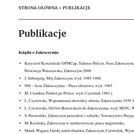
STRONA GŁÓWNA
>
PUBLIKACJE
Publikacje
Książki o Zakroczymiu
Krzysztof Kościelecki OFMCap, Tadeusz Pulcyn, Nasz Zakroczym
Prowincja Warszawska, Zakroczym 2006
J. Silbergerg, Mój Zakroczym, wyd. 1985-1986
900 – lecie Zakroczymia – Praca zbiorowa, wyd. 1965
M. Csombor, Podróż po Polsce, wyd. Czytelnik 1961 r.
L. Czyżewski, Wspomnienia dowódcy obrony Zakroczymia 1939, 
L. Czyżewski, Od Gór Borowskich do Zakroczymia, wyd. MON,, 
S. Przewalski, Zakroczym przeszłość i zabytki, Towarzystwo Przyj
M. Kosińska, Zakroczym w średniowieczu, praca magisterska
Marek Wagner, Grody nadwiślańskie Zakroczym, Czerwińsk, Wys