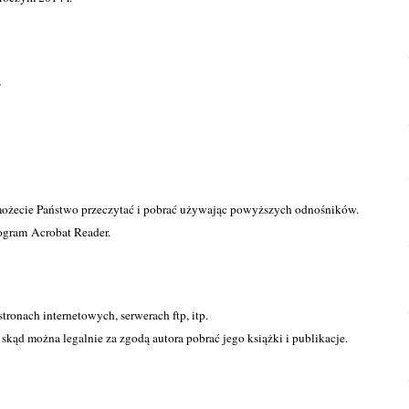
,
 możecie Państwo przeczytać i pobrać używając powyższych odnośników.
ogram Acrobat Reader.
ronach internetowych, serwerach ftp, itp.
skąd można legalnie za zgodą autora pobrać jego książki i publikacje.