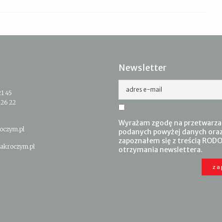
Newsletter
adres e-mail
21 45
 26 22
Wyrażam zgodę na przetwarza
oczym.pl
podanych powyżej danych ora
zapoznałem się z treścią RODO
akroczym.pl
otrzymania newslettera.