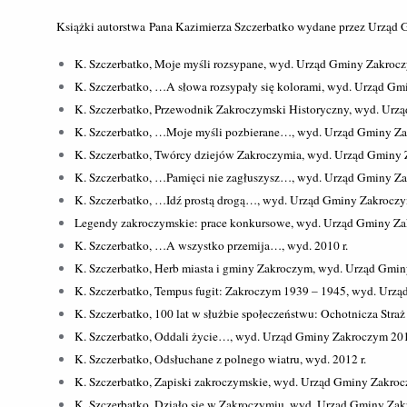
Książki autorstwa Pana Kazimierza Szczerbatko wydane przez Urząd
K. Szczerbatko, Moje myśli rozsypane, wyd. Urząd Gminy Zakrocz
K. Szczerbatko, …A słowa rozsypały się kolorami, wyd. Urząd Gm
K. Szczerbatko, Przewodnik Zakroczymski Historyczny, wyd. Urz
K. Szczerbatko, …Moje myśli pozbierane…, wyd. Urząd Gminy Za
K. Szczerbatko, Twórcy dziejów Zakroczymia, wyd. Urząd Gminy 
K. Szczerbatko, …Pamięci nie zagłuszysz…, wyd. Urząd Gminy Za
K. Szczerbatko, …Idź prostą drogą…, wyd. Urząd Gminy Zakroczy
Legendy zakroczymskie: prace konkursowe, wyd. Urząd Gminy Za
K. Szczerbatko, …A wszystko przemija…, wyd. 2010 r.
K. Szczerbatko, Herb miasta i gminy Zakroczym, wyd. Urząd Gmin
K. Szczerbatko, Tempus fugit: Zakroczym 1939 – 1945, wyd. Urzą
K. Szczerbatko, 100 lat w służbie społeczeństwu: Ochotnicza Str
K. Szczerbatko, Oddali życie…, wyd. Urząd Gminy Zakroczym 201
K. Szczerbatko, Odsłuchane z polnego wiatru, wyd. 2012 r.
K. Szczerbatko, Zapiski zakroczymskie, wyd. Urząd Gminy Zakroc
K. Szczerbatko, Działo się w Zakroczymiu, wyd. Urząd Gminy Zak