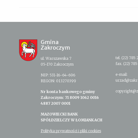
Gmina
Zakroczym
tel. (22) 785 
ul. Warszawska 7
fax. (22) 785
05-170 Zakroczym
e-mail:
NIP: 531-16-64-696
urzad@zakr
REGON: 013270399
copyright@z
Nr konta bankowego gminy
Zakroczym: 71 8009 1062 0016
4887 2007 0001
MAZOWIECKI BANK
SPÓŁDZIELCZY W ŁOMIANKACH
Polityka prywatności i pliki cookies