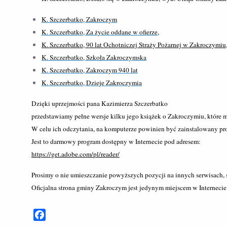
K. Szczerbatko, Zakroczym
K. Szczerbatko, Za życie oddane w ofierze,
K. Szczerbatko, 90 lat Ochotniczej Straży Pożarnej w Zakroczymiu
K. Szczerbatko, Szkoła Zakroczymska
K. Szczerbatko, Zakroczym 940 lat
K. Szczerbatko, Dzieje Zakroczymia
Dzięki uprzejmości pana Kazimierza Szczerbatko
przedstawiamy pełne wersje kilku jego książek o Zakroczymiu, które
W celu ich odczytania, na komputerze powinien być zainstalowany pr
Jest to darmowy program dostępny w Internecie pod adresem:
https://get.adobe.com/pl/reader/
Prosimy o nie umieszczanie powyższych pozycji na innych serwisach, st
Oficjalna strona gminy Zakroczym jest jedynym miejscem w Internecie 
Facebook