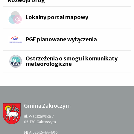
Rozwoju Dróg
Lokalny portal mapowy
PGE planowane wyłączenia
Ostrzeżenia o smogu i komunikaty
meteorologiczne
Gmina Zakroczym
ul. Warszawska 7
05-170 Zakroczym
NIP: 531-16-64-696