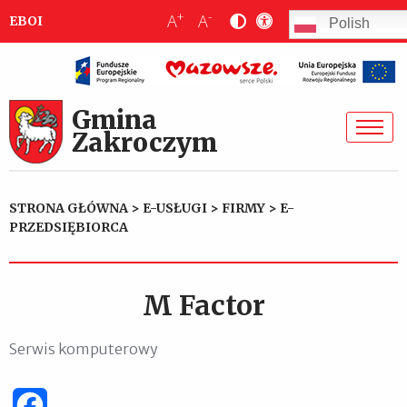
+
-
A
A
EBOI
Polish
Gmina
Zakroczym
STRONA GŁÓWNA
>
E-USŁUGI
>
FIRMY
>
E-
PRZEDSIĘBIORCA
M Factor
Serwis komputerowy
Facebook