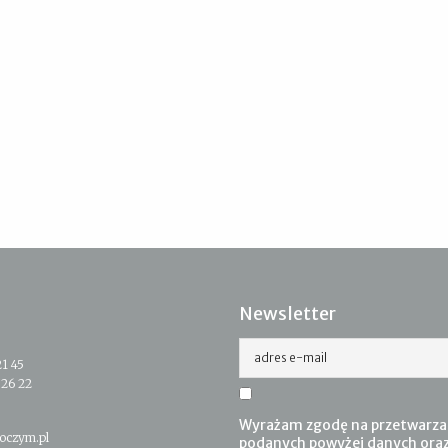
Newsletter
adres e-mail
21 45
 26 22
Wyrażam zgodę na przetwarza
oczym.pl
podanych powyżej danych ora