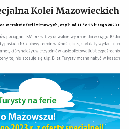
pecjalna Kolei Mazowieckich
a w trakcie ferii zimowych, czyli od 11 do 26 lutego 2023 r.
zdów pociągami KM przez trzy dowolnie wybrane dni w ciągu 10 dni
ty posiada 10-dniowy termin ważności, licząc od daty wydania lub
et, który należy uwierzytelnić w kasie bileto­wej lub bezpośrednio
eny tej nie stosuje się ulg. Bilet Turysty
można
nabyć
w kasach