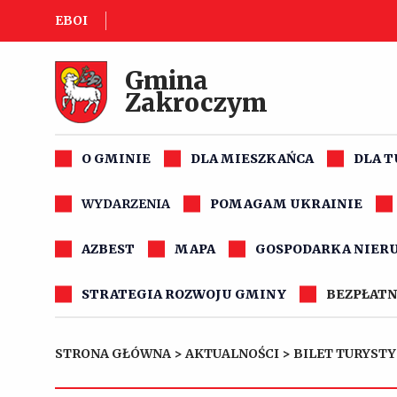
EBOI
Gmina
Zakroczym
O GMINIE
DLA MIESZKAŃCA
DLA 
WYDARZENIA
POMAGAM UKRAINIE
AZBEST
MAPA
GOSPODARKA NIER
STRATEGIA ROZWOJU GMINY
BEZPŁATN
STRONA GŁÓWNA
>
AKTUALNOŚCI
>
BILET TURYSTY