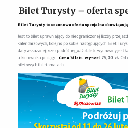
Bilet Turysty – oferta s
Bilet Turysty to sezonowa oferta specjalna obowiązując
Jest to bilet uprawniający do nieograniczonej liczby przeja
kalendarzowych, kolejno po sobie następujących. Bilet Turys
daty wskazanej przez podróżnego. Do biletu wydawany jest karn
Cena biletu
wynosi
u kierownika pociągu.
75,00
zł
.
Od c
biletowych i biletomatach.