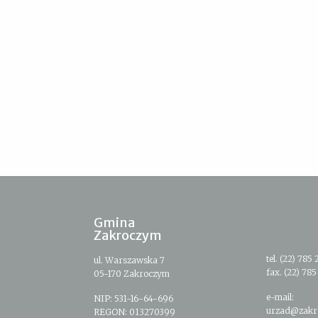
Gmina
Zakroczym
tel. (22) 785 
ul. Warszawska 7
fax. (22) 785
05-170 Zakroczym
e-mail:
NIP: 531-16-64-696
urzad@zakr
REGON: 013270399