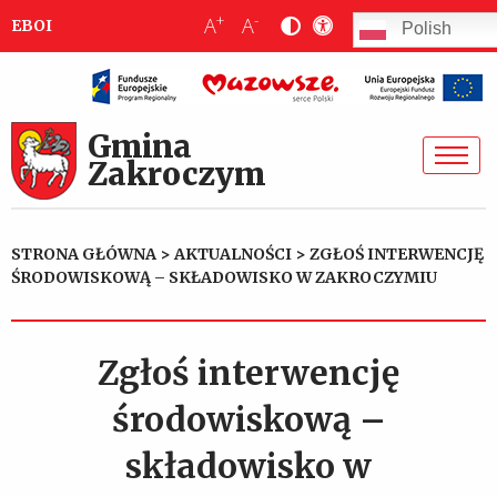
+
-
A
A
EBOI
Polish
Gmina
Zakroczym
STRONA GŁÓWNA
>
AKTUALNOŚCI
>
ZGŁOŚ INTERWENCJĘ
ŚRODOWISKOWĄ – SKŁADOWISKO W ZAKROCZYMIU
Zgłoś interwencję
środowiskową –
składowisko w