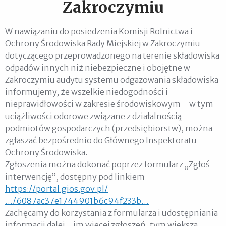
Zakroczymiu
W nawiązaniu do posiedzenia Komisji Rolnictwa i
Ochrony Środowiska Rady Miejskiej w Zakroczymiu
dotyczącego przeprowadzonego na terenie składowiska
odpadów innych niż niebezpieczne i obojętne w
Zakroczymiu audytu systemu odgazowania składowiska
informujemy, że wszelkie niedogodności i
nieprawidłowości w zakresie środowiskowym – w tym
uciążliwości odorowe związane z działalnością
podmiotów gospodarczych (przedsiębiorstw), można
zgłaszać bezpośrednio do Głównego Inspektoratu
Ochrony Środowiska.
Zgłoszenia można dokonać poprzez formularz „Zgłoś
interwencję”, dostępny pod linkiem
https://portal.gios.gov.pl/
…/6087ac37e1744901b6c94f233b…
Zachęcamy do korzystania z formularza i udostępniania
informacji dalej – im więcej zgłoszeń, tym większa