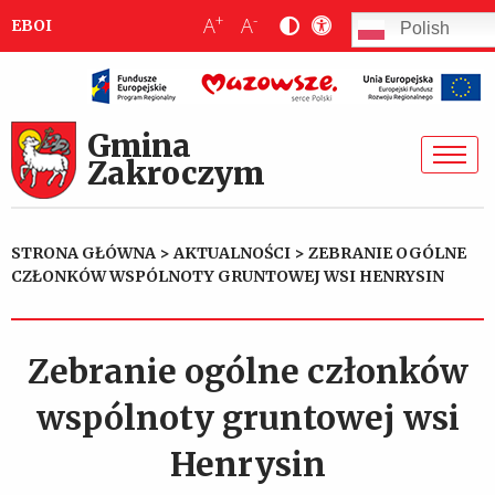
+
-
A
A
EBOI
Polish
Gmina
Zakroczym
STRONA GŁÓWNA
>
AKTUALNOŚCI
>
ZEBRANIE OGÓLNE
CZŁONKÓW WSPÓLNOTY GRUNTOWEJ WSI HENRYSIN
Zebranie ogólne członków
wspólnoty gruntowej wsi
Henrysin