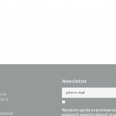
Newsletter
adres e-mail
21 45
 26 22
Wyrażam zgodę na przetwarza
oczym.pl
podanych powyżej danych ora