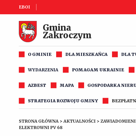
EBOI
Gmina
Zakroczym
O GMINIE
DLA MIESZKAŃCA
DLA 
WYDARZENIA
POMAGAM UKRAINIE
AZBEST
MAPA
GOSPODARKA NIER
STRATEGIA ROZWOJU GMINY
BEZPŁATN
STRONA GŁÓWNA
>
AKTUALNOŚCI
>
ZAWIADOMIENI
ELEKTROWNI PV 68