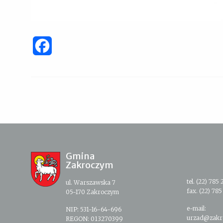
Facebook
Gmina
Zakroczym
tel. (22) 785 
ul. Warszawska 7
fax. (22) 785
05-170 Zakroczym
e-mail:
NIP: 531-16-64-696
urzad@zakr
REGON: 013270399