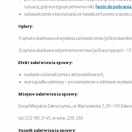
sytuacji, gdy występuje pełnomocnik)
[
wzór do pobrania
zaświadczenie o korzystaniu ze świadczeń pomocy społecz
Opłaty:
1) opłata skarbowa od wydania zaświadczenia (jeśli podatnikow
2) opłata skarbowa od pełnomocnictwa (jeśli występuje) – 17 
Efekt załatwienia sprawy:
wydanie zaświadczenia z akt podatkowych,
w przypadku odmowy – postanowienie o odmowie wydania
Miejsce załatwienia sprawy:
Urząd Miejski w Zakroczymiu, ul. Warszawska 7, 05-170 Zakrocz
tel. (22) 785 21 45, nr wew. 229, 230
Sposób załatwienia sprawy: