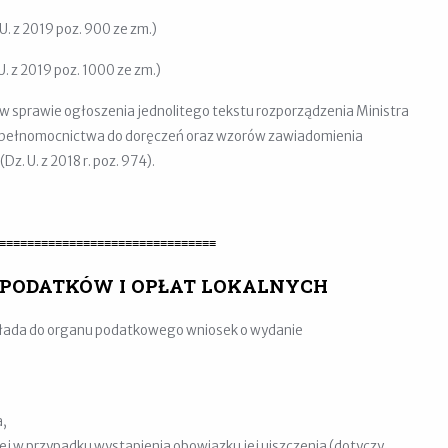
U. z 2019 poz. 900 ze zm.)
U. z 2019 poz. 1000 ze zm.)
. w sprawie ogłoszenia jednolitego tekstu rozporządzenia Ministra
 pełnomocnictwa do doręczeń oraz wzorów zawiadomienia
. U. z 2018 r. poz. 974).
≡≡≡≡≡≡≡≡≡≡≡≡≡≡≡≡≡≡≡≡≡≡≡≡≡≡≡≡≡≡≡
 PODATKÓW I OPŁAT LOKALNYCH
składa do organu podatkowego wniosek o wydanie
a,
 w przypadku wystąpienia obowiązku jej uiszczenia (dotyczy