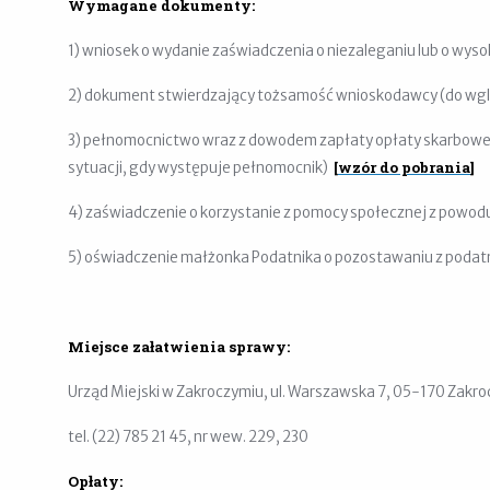
Wymagane dokumenty:
1) wniosek o wydanie zaświadczenia o niezaleganiu lub o wys
2) dokument stwierdzający tożsamość wnioskodawcy (do wg
3) pełnomocnictwo wraz z dowodem zapłaty opłaty skarbowej 
[
wzór do pobrania
]
sytuacji, gdy występuje pełnomocnik)
4) zaświadczenie o korzystanie z pomocy społecznej z powodu
5) oświadczenie małżonka Podatnika o pozostawaniu z poda
Miejsce załatwienia sprawy:
Urząd Miejski w Zakroczymiu, ul. Warszawska 7, 05-170 Zakrocz
tel. (22) 785 21 45, nr wew. 229, 230
Opłaty: