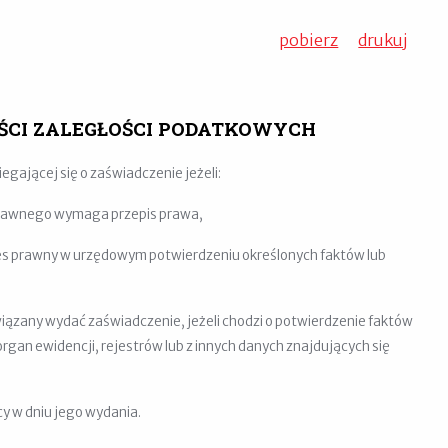
pobierz
drukuj
ŚCI ZALEGŁOŚCI PODATKOWYCH
ającej się o zaświadczenie jeżeli:
prawnego wymaga przepis prawa,
res prawny w urzędowym potwierdzeniu określonych faktów lub
ązany wydać zaświadczenie, jeżeli chodzi o potwierdzenie faktów
gan ewidencji, rejestrów lub z innych danych znajdujących się
y w dniu jego wydania.