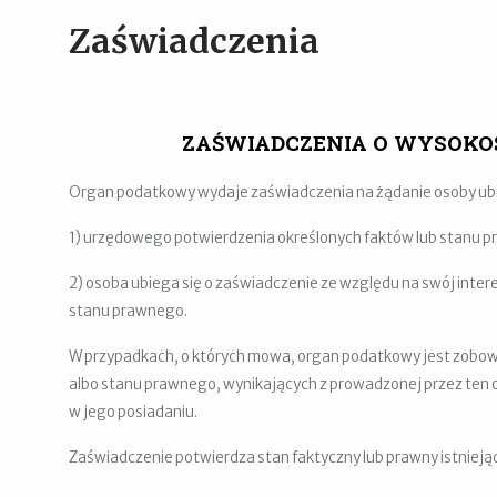
Zaświadczenia
ZAŚWIADCZENIA O WYSOKO
Organ podatkowy wydaje zaświadczenia na żądanie osoby ubieg
1) urzędowego potwierdzenia określonych faktów lub stanu 
2) osoba ubiega się o zaświadczenie ze względu na swój inte
stanu prawnego.
W przypadkach, o których mowa, organ podatkowy jest zobowi
albo stanu prawnego, wynikających z prowadzonej przez ten or
w jego posiadaniu.
Zaświadczenie potwierdza stan faktyczny lub prawny istniejąc