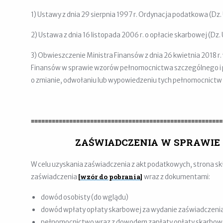
1) Ustawy z dnia 29 sierpnia 1997 r. Ordynacja podatkowa (Dz. 
2) Ustawa z dnia 16 listopada 2006 r. o opłacie skarbowej (Dz. 
3) Obwieszczenie Ministra Finansów z dnia 26 kwietnia 2018 r
Finansów w sprawie wzorów pełnomocnictwa szczególnego i
o zmianie, odwołaniu lub wypowiedzeniu tych pełnomocnictw (Dz
≡≡≡≡≡≡≡≡≡≡≡≡≡≡≡≡≡≡≡≡≡≡≡≡≡≡≡≡≡≡≡≡≡≡≡≡≡≡≡≡≡≡≡≡≡≡≡≡≡≡≡≡≡≡≡
ZAŚWIADCZENIA W SPRAWIE
W celu uzyskania zaświadczenia z akt podatkowych, strona 
[
wzór do pobrania
]
zaświadczenia
wraz z dokumentami:
dowód osobisty (do wglądu)
dowód wpłaty opłaty skarbowej za wydanie zaświadczeni
pełnomocnictwo wraz z dowodem zapłaty opłaty skarbowej