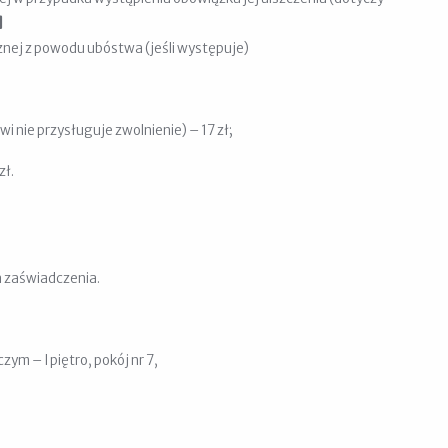
]
nej z powodu ubóstwa (jeśli występuje)
i nie przysługuje zwolnienie) – 17 zł;
zł.
 zaświadczenia.
ym – I piętro, pokój nr 7,