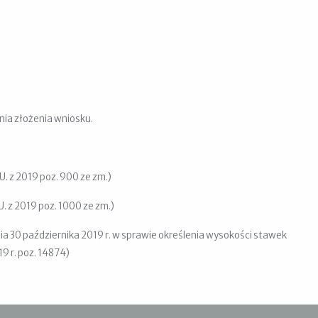
dnia złożenia wniosku.
U. z 2019 poz. 900 ze zm.)
U. z 2019 poz. 1000 ze zm.)
ia 30 października 2019 r. w sprawie określenia wysokości stawek
9 r. poz. 14874)