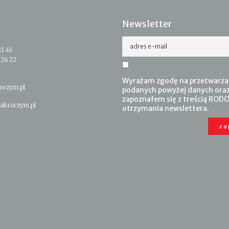
Newsletter
adres e-mail
21 45
 26 22
Wyrażam zgodę na przetwarza
oczym.pl
podanych powyżej danych ora
zapoznałem się z treścią RODO
akroczym.pl
otrzymania newslettera.