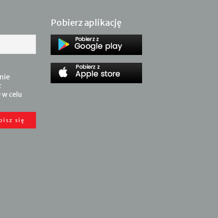
Pobierz aplikację
nie
z
 w celu