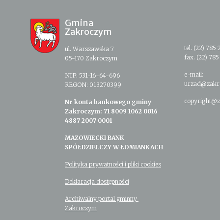
Gmina
Zakroczym
tel. (22) 785 
ul. Warszawska 7
fax. (22) 785
05-170 Zakroczym
e-mail:
NIP: 531-16-64-696
urzad@zakr
REGON: 013270399
copyright@z
Nr konta bankowego gminy
Zakroczym: 71 8009 1062 0016
4887 2007 0001
MAZOWIECKI BANK
SPÓŁDZIELCZY W ŁOMIANKACH
Polityka prywatności i pliki cookies
Deklaracja dostępności
Archiwalny portal gminny
Zakroczym