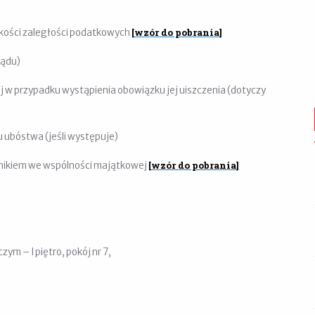
[
wzór do pobrania
]
okości zaległości podatkowych
lądu)
w przypadku wystąpienia obowiązku jej uiszczenia (dotyczy
 ubóstwa (jeśli występuje)
[
wzór do pobrania
]
tnikiem we wspólności majątkowej
ym – I piętro, pokój nr 7,