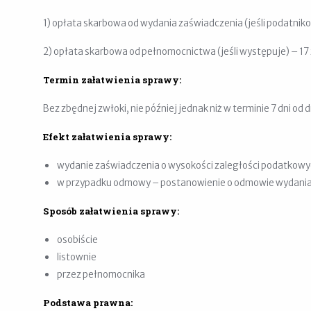
1) opłata skarbowa od wydania zaświadczenia (jeśli podatnikow
2) opłata skarbowa od pełnomocnictwa (jeśli występuje) – 17 
Termin załatwienia sprawy:
Bez zbędnej zwłoki, nie później jednak niż w terminie 7 dni od 
Efekt załatwienia sprawy:
wydanie zaświadczenia o wysokości zaległości podatkow
w przypadku odmowy – postanowienie o odmowie wydania
Sposób załatwienia sprawy:
osobiście
listownie
przez pełnomocnika
Podstawa prawna: