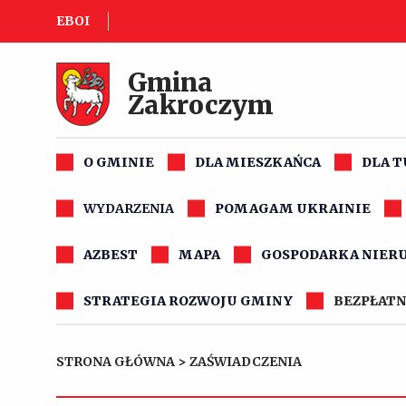
EBOI
Gmina
Zakroczym
O GMINIE
DLA MIESZKAŃCA
DLA 
WYDARZENIA
POMAGAM UKRAINIE
AZBEST
MAPA
GOSPODARKA NIER
STRATEGIA ROZWOJU GMINY
BEZPŁATN
STRONA GŁÓWNA
>
ZAŚWIADCZENIA