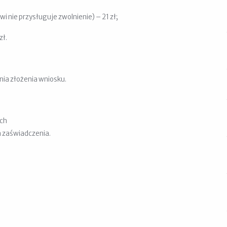
i nie przysługuje zwolnienie) – 21 zł;
zł.
dnia złożenia wniosku.
ych
 zaświadczenia.