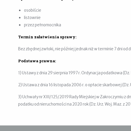
osobiście
listownie
przez pełnomocnika
Termin załatwienia sprawy:
Bez zbędnej zwłoki, nie później jednak niż w terminie 7 dni od 
Podstawa prawna:
1) Ustawy z dnia 29 sierpnia 1997 r. Ordynacja podatkowa (Dz. 
2) Ustawa z dnia 16 listopada 2006 r. o opłacie skarbowej (Dz. 
3) Uchwały nr XIII/125/2019 Rady Miejskiej w Zakroczymiu z dn
podatku od nieruchomości na 2020 rok (Dz. Urz. Woj. Maz. z 201