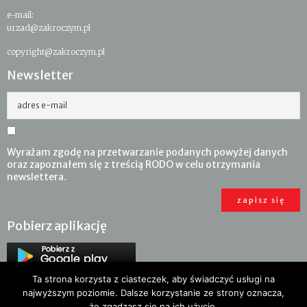
e-mail:
urzad@zakroczym.pl
copyright@zakroczym.pl
Newsletter
adres e-mail
Wyrażam zgodę na przetwarzanie podanych powyżej danych
oraz zapoznałem się z treścią RODO w celu otrzymania
newslettera.
Pobierz aplikację
Ta strona korzysta z ciasteczek, aby świadczyć usługi na
najwyższym poziomie. Dalsze korzystanie ze strony oznacza,
że zgadzasz się na ich użycie.