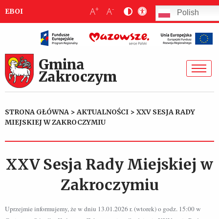
+
-
A
A
EBOI
Polish
Gmina
Zakroczym
STRONA GŁÓWNA
>
AKTUALNOŚCI
>
XXV SESJA RADY
MIEJSKIEJ W ZAKROCZYMIU
XXV Sesja Rady Miejskiej w
Zakroczymiu
Uprzejmie informujemy, że w dniu 13.01.2026 r. (wtorek) o godz. 15:00 w