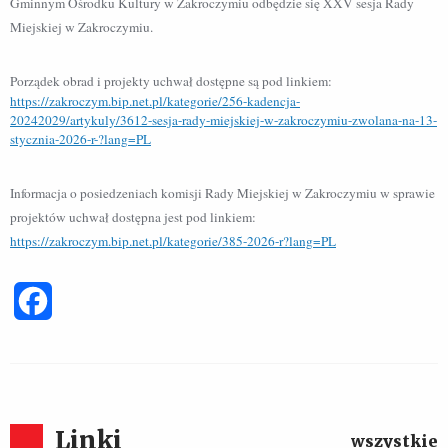
Gminnym Ośrodku Kultury w Zakroczymiu odbędzie się XXV sesja Rady
Miejskiej w Zakroczymiu.
Porządek obrad i projekty uchwał dostępne są pod linkiem:
https://zakroczym.bip.net.pl/kategorie/256-kadencja-
20242029/artykuly/3612-sesja-rady-miejskiej-w-zakroczymiu-zwolana-na-13-
stycznia-2026-r-?lang=PL
Informacja o posiedzeniach komisji Rady Miejskiej w Zakroczymiu w sprawie
projektów uchwał dostępna jest pod linkiem:
https://zakroczym.bip.net.pl/kategorie/385-2026-r?lang=PL
Facebook
Linki
wszystkie