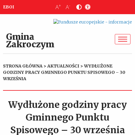
+
-
A
A
EBOI
Gmina
Zakroczym
STRONA GŁÓWNA
>
AKTUALNOŚCI
>
WYDŁUŻONE
GODZINY PRACY GMINNEGO PUNKTU SPISOWEGO – 30
WRZEŚNIA
Wydłużone godziny pracy
Gminnego Punktu
Spisowego – 30 września