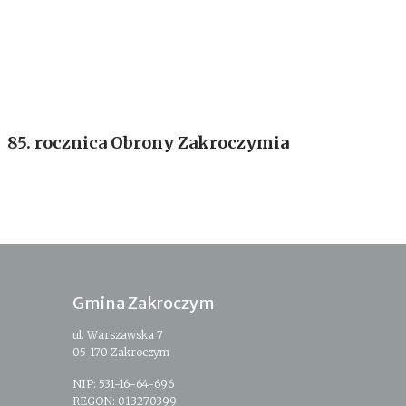
85. rocznica Obrony Zakroczymia
Gmina Zakroczym
ul. Warszawska 7
05-170 Zakroczym
NIP: 531-16-64-696
REGON: 013270399