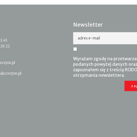
Newsletter
adres e-mail
21 45
 26 22
Wyrażam zgodę na przetwarza
oczym.pl
podanych powyżej danych ora
zapoznałem się z treścią RODO
akroczym.pl
otrzymania newslettera.