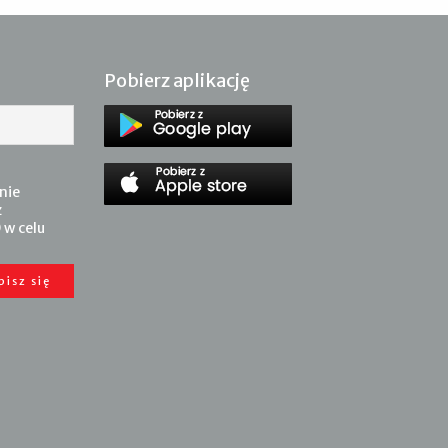
Pobierz aplikację
nie
z
 w celu