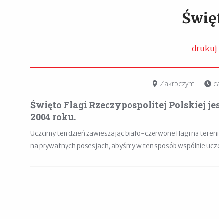
Świę
drukuj
Zakroczym
ca
Święto Flagi Rzeczypospolitej Polskiej
2004 roku.
Uczcimy ten dzień zawieszając biało-czerwone flagi na teren
na prywatnych posesjach, abyśmy w ten sposób wspólnie uczci