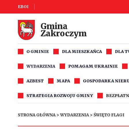
EBOI
Gmina
Zakroczym
O GMINIE
DLA MIESZKAŃCA
DLA 
WYDARZENIA
POMAGAM UKRAINIE
AZBEST
MAPA
GOSPODARKA NIER
STRATEGIA ROZWOJU GMINY
BEZPŁATN
STRONA GŁÓWNA
>
WYDARZENIA
>
ŚWIĘTO FLAGI