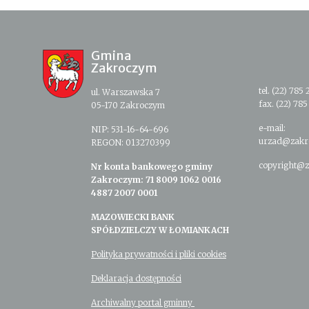
Gmina
Zakroczym
tel. (22) 785 
ul. Warszawska 7
fax. (22) 785
05-170 Zakroczym
e-mail:
NIP: 531-16-64-696
urzad@zakr
REGON: 013270399
copyright@z
Nr konta bankowego gminy
Zakroczym: 71 8009 1062 0016
4887 2007 0001
MAZOWIECKI BANK
SPÓŁDZIELCZY W ŁOMIANKACH
Polityka prywatności i pliki cookies
Deklaracja dostępności
Archiwalny portal gminny