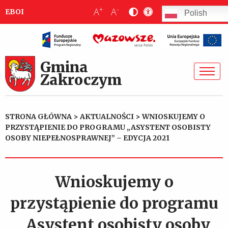
+
-
A
A
EBOI
Polish
Gmina
Zakroczym
STRONA GŁÓWNA
>
AKTUALNOŚCI
>
WNIOSKUJEMY O
PRZYSTĄPIENIE DO PROGRAMU „ASYSTENT OSOBISTY
OSOBY NIEPEŁNOSPRAWNEJ” – EDYCJA 2021
Wnioskujemy o
przystąpienie do programu
„Asystent osobisty osoby