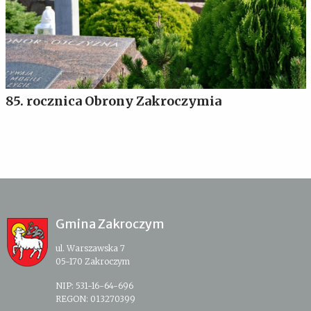
85. rocznica Obrony Zakroczymia
Gmina Zakroczym
ul. Warszawska 7
05-170 Zakroczym
NIP: 531-16-64-696
REGON: 013270399