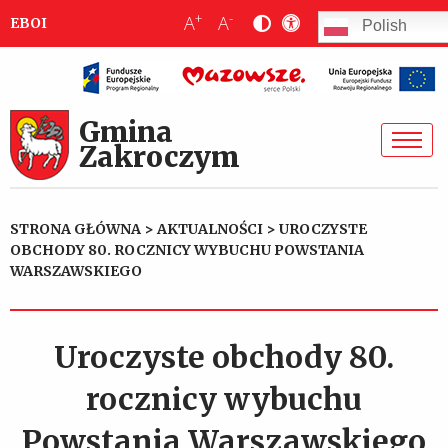
+
-
A
A
EBOI
Polish
Gmina
Zakroczym
STRONA GŁÓWNA
>
AKTUALNOŚCI
>
UROCZYSTE
OBCHODY 80. ROCZNICY WYBUCHU POWSTANIA
WARSZAWSKIEGO
Uroczyste obchody 80.
rocznicy wybuchu
Powstania Warszawskiego