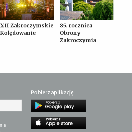
XII Zakroczymskie
85. rocznica
Kolędowanie
Obrony
Zakroczymia
Pobierz aplikację
nie
z