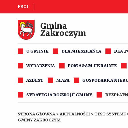
EBOI
Gmina
Zakroczym
O GMINIE
DLA MIESZKAŃCA
DLA 
WYDARZENIA
POMAGAM UKRAINIE
AZBEST
MAPA
GOSPODARKA NIER
STRATEGIA ROZWOJU GMINY
BEZPŁATN
STRONA GŁÓWNA
>
AKTUALNOŚCI
>
TEST SYSTEMU 
GMINY ZAKROCZYM