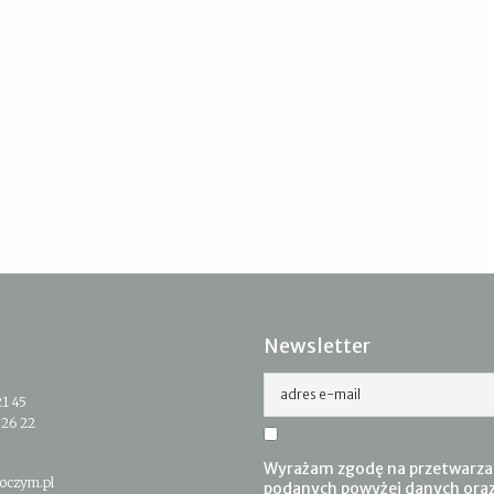
Newsletter
adres e-mail
21 45
 26 22
Wyrażam zgodę na przetwarza
oczym.pl
podanych powyżej danych ora