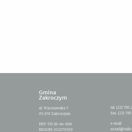
Gmina
Zakroczym
tel. (22) 785 
ul. Warszawska 7
fax. (22) 785
05-170 Zakroczym
e-mail:
NIP: 531-16-64-696
urzad@zakr
REGON: 013270399