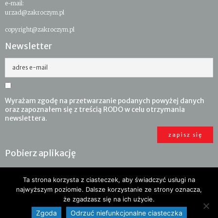
e-mail:
urzad@zakroczym.pl
copyright@zakroczym.pl
Newsletter
adres e-mail
Wyrażam zgodę na przetwarzanie podanych powyżej danych
oraz zapoznałem się z treścią RODO w celu otrzymania
newslettera.
Pobierz aplikację
Ta strona korzysta z ciasteczek, aby świadczyć usługi na
najwyższym poziomie. Dalsze korzystanie ze strony oznacza,
że zgadzasz się na ich użycie.
Zgoda
Odrzuć niefunkcjonalne ciasteczka