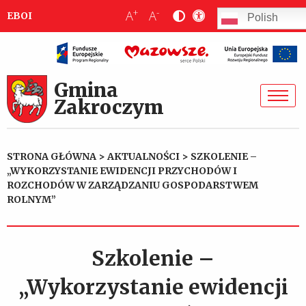
+
-
A
A
EBOI
Polish
Gmina
Zakroczym
STRONA GŁÓWNA
>
AKTUALNOŚCI
>
SZKOLENIE –
„WYKORZYSTANIE EWIDENCJI PRZYCHODÓW I
ROZCHODÓW W ZARZĄDZANIU GOSPODARSTWEM
ROLNYM”
Szkolenie –
„Wykorzystanie ewidencji