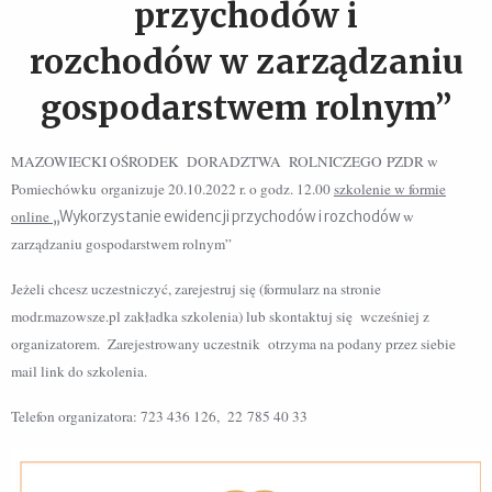
przychodów i
rozchodów w zarządzaniu
gospodarstwem rolnym”
MAZOWIECKI OŚRODEK DORADZTWA ROLNICZEGO
PZDR w
Pomiechówku
organizuje 20.10.2022 r. o godz. 12.00
szkol
enie w formie
online
w
„Wykorzystanie ewidencji przychodów i rozchodów
zarządzaniu gospodarstwem rolnym”
Jeżeli chcesz uczestniczyć, zarejestruj się (formularz na stronie
modr.mazowsze.pl zakładka szkolenia) lub skontaktuj się wcześniej z
organizatorem. Zarejestrowany uczestnik otrzyma na podany przez siebie
mail link do szkolenia.
Telefon organizatora: 723 436 126, 22 785 40 33