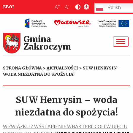
+
-
A
A
EBOI
Polish
Gmina
Zakroczym
STRONA GŁÓWNA
>
AKTUALNOŚCI
>
SUW HENRYSIN –
WODA NIEZDATNA DO SPOŻYCIA!
SUW Henrysin – woda
niezdatna do spożycia!
W ZWIĄZKU Z WYSTĄPIENIEM BAKTERII COLI W UJĘCIU