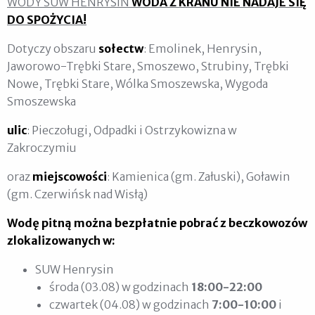
WODY SUW HENRYSIN
WODA Z KRANU NIE NADAJE SIĘ
DO SPOŻYCIA!
Dotyczy obszaru
sołectw
: Emolinek, Henrysin,
Jaworowo-Trębki Stare, Smoszewo, Strubiny, Trębki
Nowe, Trębki Stare, Wólka Smoszewska, Wygoda
Smoszewska
ulic
: Pieczoługi, Odpadki i Ostrzykowizna w
Zakroczymiu
oraz
miejscowości
: Kamienica (gm. Załuski), Goławin
(gm. Czerwińsk nad Wisłą)
Wodę pitną można bezpłatnie pobrać z beczkowozów
zlokalizowanych w:
SUW Henrysin
środa (03.08) w godzinach
18:00-22:00
czwartek (04.08) w godzinach
7:00-10:00
i