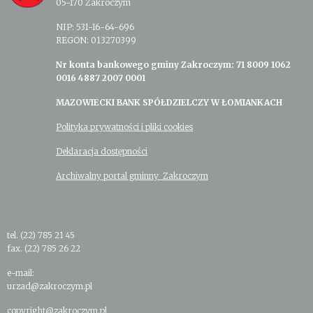
05-170 Zakroczym
NIP: 531-16-64-696
REGON: 013270399
Nr konta bankowego gminy Zakroczym: 71 8009 1062
0016 4887 2007 0001
MAZOWIECKI BANK SPÓŁDZIELCZY W ŁOMIANKACH
Polityka prywatności i pliki cookies
Deklaracja dostępności
Archiwalny portal gminny Zakroczym
tel. (22) 785 21 45
fax. (22) 785 26 22
e-mail:
urzad@zakroczym.pl
copyright@zakroczym.pl