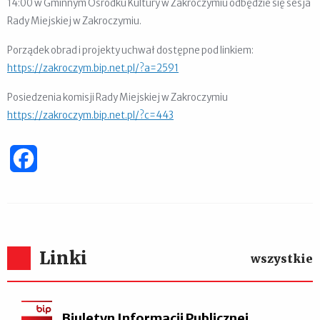
14:00 w Gminnym Ośrodku Kultury w Zakroczymiu odbędzie się sesja
Rady Miejskiej w Zakroczymiu.
Porządek obrad i projekty uchwał dostępne pod linkiem:
https://zakroczym.bip.net.pl/?a=2591
Posiedzenia komisji Rady Miejskiej w Zakroczymiu
https://zakroczym.bip.net.pl/?c=443
Facebook
Linki
wszystkie
Biuletyn Informacji Publicznej