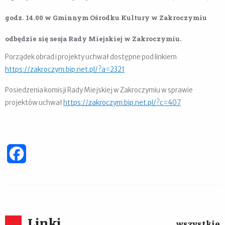
godz. 14.00 w Gminnym Ośrodku Kultury w Zakroczymiu
odbędzie się sesja Rady Miejskiej w Zakroczymiu.
Porządek obrad i projekty uchwał dostępne pod linkiem
https://zakroczym.bip.net.pl/?a=2321
Posiedzenia komisji Rady Miejskiej w Zakroczymiu w sprawie
projektów uchwał
https://zakroczym.bip.net.pl/?c=407
Facebook
Linki
wszystkie