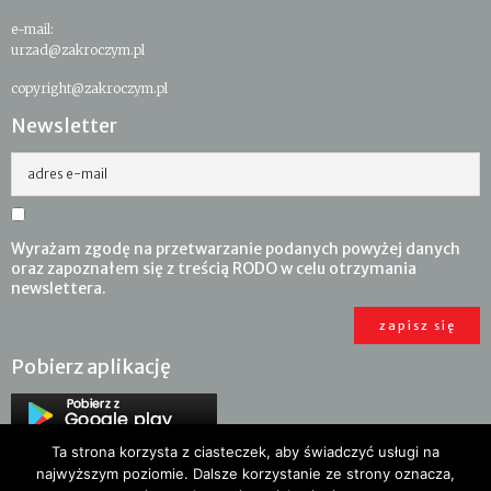
e-mail:
urzad@zakroczym.pl
copyright@zakroczym.pl
Newsletter
adres e-mail
Wyrażam zgodę na przetwarzanie podanych powyżej danych
oraz zapoznałem się z treścią RODO w celu otrzymania
newslettera.
Pobierz aplikację
Ta strona korzysta z ciasteczek, aby świadczyć usługi na
najwyższym poziomie. Dalsze korzystanie ze strony oznacza,