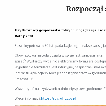
Rozpoczął s
Użytkownicy gospodarstw rolnych mogą już spełnić s
Rolny 2020.
Spis rolny potrwa do 30 listopada. Najlepiej jednak spisać się j
Obowiązkową metodą udziału w spisie jest samospis interne
spisać? Wystarczy wypełnić elektroniczny formularz dostęp
Wypełnienie formularza jest intuicyjne, bezpieczne i możl
Internetu. Aplikacja spisowa jest dostępna przez 24 godziny 
Prezesa GUS.
W razie pytań należy dzwonić na infolinię spisową pod numer 2
Więcej informacji:
https://spisrolny.gov.pl