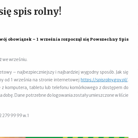
ię spis rolny!
wój obowiązek – 1 września rozpoczął się Powszechny Spis
uż we wrześniu.
towy – najbezpieczniejszy i najbardziej wygodny sposób. Jak się
ny od 1 września na stronie internetowej
https://spisrolny.gov.pl/
.
iwe z komputera, tabletu lub telefonu komórkowego z dostępem do
na dobę. Dane potrzebne do logowania zostały umieszczone w liście
2 279 99 99 w.1