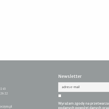
Newsletter
adres e-mail
21 45
 26 22
Wyrażam zgodę na przetwarza
oczym.pl
podanych powyżej danych ora