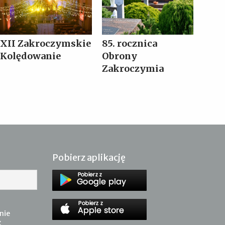
XII Zakroczymskie
85. rocznica
Kolędowanie
Obrony
Zakroczymia
Pobierz aplikację
nie
z