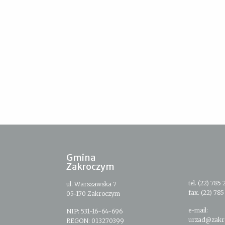
Gmina
Zakroczym
tel. (22) 785 
ul. Warszawska 7
fax. (22) 785
05-170 Zakroczym
e-mail:
NIP: 531-16-64-696
urzad@zakr
REGON: 013270399