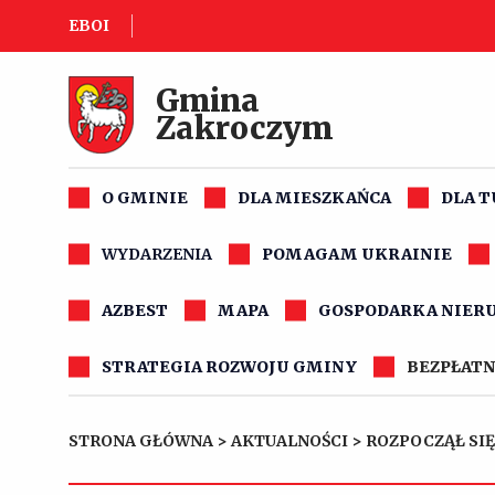
EBOI
Gmina
Zakroczym
O GMINIE
DLA MIESZKAŃCA
DLA 
WYDARZENIA
POMAGAM UKRAINIE
AZBEST
MAPA
GOSPODARKA NIER
STRATEGIA ROZWOJU GMINY
BEZPŁATN
STRONA GŁÓWNA
>
AKTUALNOŚCI
>
ROZPOCZĄŁ SIĘ