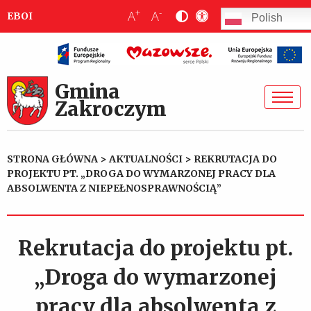
+
-
A
A
EBOI
Polish
Gmina
Zakroczym
STRONA GŁÓWNA
>
AKTUALNOŚCI
>
REKRUTACJA DO
PROJEKTU PT. „DROGA DO WYMARZONEJ PRACY DLA
ABSOLWENTA Z NIEPEŁNOSPRAWNOŚCIĄ”
Rekrutacja do projektu pt.
„Droga do wymarzonej
pracy dla absolwenta z