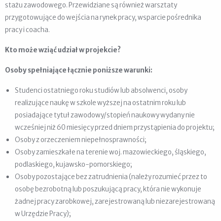
stażu zawodowego. Przewidziane są również warsztaty
przygotowujące do wejścia na rynek pracy, wsparcie pośrednika
pracy i coacha.
Kto może wziąć udział w projekcie?
Osoby spełniające łącznie poniższe warunki:
Studenci ostatniego roku studiów lub absolwenci, osoby
realizujące naukę w szkole wyższej na ostatnim roku lub
posiadające tytuł zawodowy/stopień naukowy wydany nie
wcześniej niż 60 miesięcy przed dniem przystąpienia do projektu;
Osoby z orzeczeniem niepełnosprawności;
Osoby zamieszkałe na terenie woj. mazowieckiego, śląskiego,
podlaskiego, kujawsko-pomorskiego;
Osoby pozostające bez zatrudnienia (należy rozumieć przez to
osobę bezrobotną lub poszukującą pracy, która nie wykonuje
żadnej pracy zarobkowej, zarejestrowaną lub niezarejestrowaną
w Urzędzie Pracy);