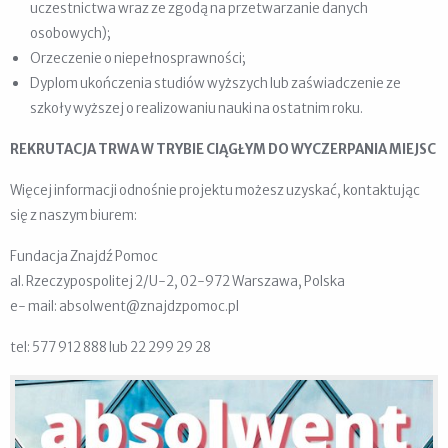
uczestnictwa wraz ze zgodą na przetwarzanie danych
osobowych);
Orzeczenie o niepełnosprawności;
Dyplom ukończenia studiów wyższych lub zaświadczenie ze
szkoły wyższej o realizowaniu nauki na ostatnim roku.
REKRUTACJA TRWA W TRYBIE CIĄGŁYM DO WYCZERPANIA MIEJSC
Więcej informacji odnośnie projektu możesz uzyskać, kontaktując
się z naszym biurem:
Fundacja Znajdź Pomoc
al. Rzeczypospolitej 2/U-2, 02-972 Warszawa, Polska
e- mail: absolwent@znajdzpomoc.pl
tel: 577 912 888 lub 22 299 29 28