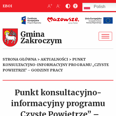
+
-
A
A
EBOI
Polish
Gmina
Zakroczym
STRONA GŁÓWNA
>
AKTUALNOŚCI
>
PUNKT
KONSULTACYJNO-INFORMACYJNY PROGRAMU „CZYSTE
POWIETRZE” – GODZINY PRACY
Punkt konsultacyjno-
informacyjny programu
„Czyste Powietrze” –