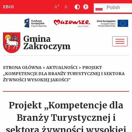
+
-
A
A
EBOI
Polish
Gmina
Zakroczym
STRONA GŁÓWNA
>
AKTUALNOŚCI
>
PROJEKT
„KOMPETENCJE DLA BRANŻY TURYSTYCZNEJ I SEKTORA
ŻYWNOŚCI WYSOKIEJ JAKOŚCI”
Projekt „Kompetencje dla
Branży Turystycznej i
sektora żywności wysokiej