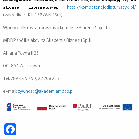
stronie internetowej:
http://kompetencjedlaturystyki.pl/
(zakładka SEKTOR ŻYWNOŚCI).
W przypadku pytań prosimy o kontakt z Biurem Projektu:
MDDP spółka akcyjna Akademia Biznesu Sp. k.
Al. Jana Pawła II 25
00-854 Warszawa
Tel. 789 446 760, 22 208 23 73
e-mail:
zywnosc@akademiamddp.pl
Facebook