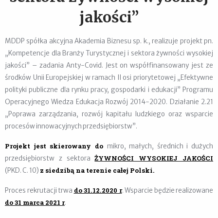
jakości”
MDDP spółka akcyjna Akademia Biznesu sp. k., realizuje projekt pn.
„Kompetencje dla Branży Turystycznej i sektora żywności wysokiej
jakości” – zadania Anty-Covid. Jest on współfinansowany jest ze
środków Unii Europejskiej w ramach II osi priorytetowej „Efektywne
polityki publiczne dla rynku pracy, gospodarki i edukacji” Programu
Operacyjnego Wiedza Edukacja Rozwój 2014-2020. Działanie 2.21
„Poprawa zarządzania, rozwój kapitału ludzkiego oraz wsparcie
procesów innowacyjnych przedsiębiorstw”.
Projekt jest skierowany do
mikro, małych, średnich i dużych
ŻYWNOŚCI WYSOKIEJ JAKOŚCI
przedsiębiorstw z sektora
z siedzibą na terenie całej Polski.
(PKD. C. 10)
do 31.12.2020 r
Proces rekrutacji trwa
. Wsparcie będzie realizowane
do 31 marca 2021 r
.