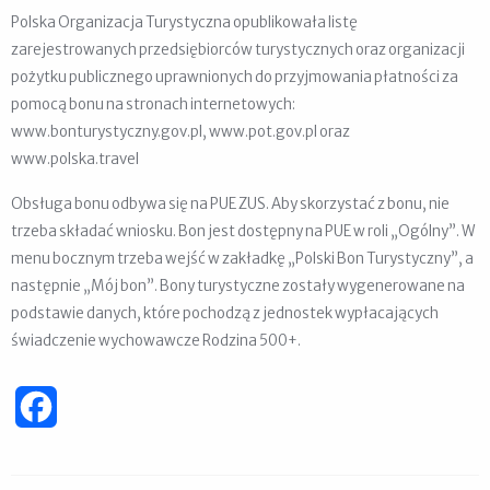
Polska Organizacja Turystyczna opublikowała listę
zarejestrowanych przedsiębiorców turystycznych oraz organizacji
pożytku publicznego uprawnionych do przyjmowania płatności za
pomocą bonu na stronach internetowych:
www.bonturystyczny.gov.pl, www.pot.gov.pl oraz
www.polska.travel
Obsługa bonu odbywa się na PUE ZUS. Aby skorzystać z bonu, nie
trzeba składać wniosku. Bon jest dostępny na PUE w roli „Ogólny”. W
menu bocznym trzeba wejść w zakładkę „Polski Bon Turystyczny”, a
następnie „Mój bon”. Bony turystyczne zostały wygenerowane na
podstawie danych, które pochodzą z jednostek wypłacających
świadczenie wychowawcze Rodzina 500+.
Facebook