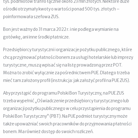
tys. podmiotów trafiło łącznie około 23 mln złotych. Niektóre duże
ośrodki otrzymały kwoty o wartości ponad 500 tys. złotych –
poinformowała szefowa ZUS.
Bon jest ważny do 31 marca 2022 r. i nie podlega wymianie na
gotówkę, ani inne środki płatnicze.
Przedsiębiorcy turystyczni i organizacje pożytku publicznego, które
chcą przyjmować płatności bonem za usługi hotelarskie lub imprezy
turystyczne, muszą wpisać się na listę prowadzoną przez POT.
Można to zrobić wyłącznie za pośrednictwem PUE. Dlatego trzeba
mieć tam założony profil (instrukcja: jak założyć profil na PUE ZUS).
Aby przystąpić do programu Polski Bon Turystyczny, na PUE ZUS
trzeba wypełnić „Oświadczenie przedsiębiorcy turystycznego lub
organizacji pożytku publicznego w celu przystąpienia do programu
Polski Bon Turystyczny” (PBT). Na PUE podmiot turystyczny może
także upoważniać swoich pracowników do przyjmowania płatności
bonem. Ma również dostęp do swoich rozliczeń.