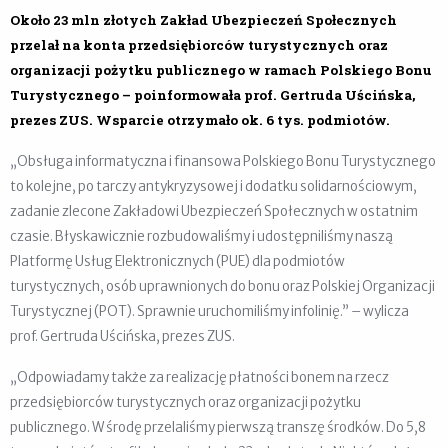
Około 23 mln złotych Zakład Ubezpieczeń Społecznych
przelał na konta przedsiębiorców turystycznych oraz
organizacji pożytku publicznego w ramach Polskiego Bonu
Turystycznego – poinformowała prof. Gertruda Uścińska,
prezes ZUS. Wsparcie otrzymało ok. 6 tys. podmiotów.
„Obsługa informatyczna i finansowa Polskiego Bonu Turystycznego
to kolejne, po tarczy antykryzysowej i dodatku solidarnościowym,
zadanie zlecone Zakładowi Ubezpieczeń Społecznych w ostatnim
czasie. Błyskawicznie rozbudowaliśmy i udostępniliśmy naszą
Platformę Usług Elektronicznych (PUE) dla podmiotów
turystycznych, osób uprawnionych do bonu oraz Polskiej Organizacji
Turystycznej (POT). Sprawnie uruchomiliśmy infolinię.” – wylicza
prof. Gertruda Uścińska, prezes ZUS.
„Odpowiadamy także za realizację płatności bonem na rzecz
przedsiębiorców turystycznych oraz organizacji pożytku
publicznego. W środę przelaliśmy pierwszą transzę środków. Do 5,8